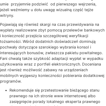
umie przyjemnie podziwić od pierwszego wejrzenia,
jeżeli weźmiemy u dołu uwagę wizualną część tejże
witryny.
Pojawiają się również skargi na czas przewidywania na
wypłaty realizowane zbyt pomocą przelewów bankowych
i konieczność przejścia szczegółowej weryfikacji
tożsamości. Wśród dodatnich doświadczeń dominują
pochwały dotyczące szerokiego wybrania konsol i
interesujących bonusów, zwłaszcza pakietu powitalnego.
Fani chwalą także szybkość adaptacji wypłat w wypadku
użytkowania wraz z portfeli elektronicznych. Doceniana
jest również możliwość zabawy na urządzeniach
mobilnych wyjąwszy konieczności pobierania dodatkowej
programów.
Rekomenduje się przetestowanie bieżącego stanu
prawnego na ich stronie www internetowej albo
zasięgnięcie porady lokalnego eksperta prawnego