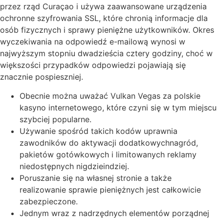
przez rząd Curaçao i używa zaawansowane urządzenia
ochronne szyfrowania SSL, które chronią informacje dla
osób fizycznych i sprawy pieniężne użytkowników. Okres
wyczekiwania na odpowiedź e-mailową wynosi w
najwyższym stopniu dwadzieścia cztery godziny, choć w
większości przypadków odpowiedzi pojawiają się
znacznie pospieszniej.
Obecnie można uważać Vulkan Vegas za polskie
kasyno internetowego, które czyni się w tym miejscu
szybciej popularne.
Używanie spośród takich kodów uprawnia
zawodników do aktywacji dodatkowychnagród,
pakietów gotówkowych i limitowanych reklamy
niedostępnych nigdzieindziej.
Poruszanie się na własnej stronie a także
realizowanie sprawie pieniężnych jest całkowicie
zabezpieczone.
Jednym wraz z nadrzędnych elementów porządnej