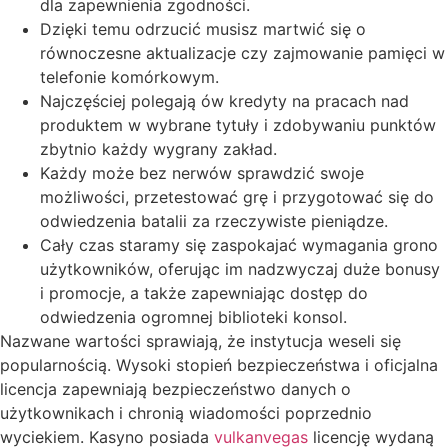
dla zapewnienia zgodności.
Dzięki temu odrzucić musisz martwić się o
równoczesne aktualizacje czy zajmowanie pamięci w
telefonie komórkowym.
Najczęściej polegają ów kredyty na pracach nad
produktem w wybrane tytuły i zdobywaniu punktów
zbytnio każdy wygrany zakład.
Każdy może bez nerwów sprawdzić swoje
możliwości, przetestować grę i przygotować się do
odwiedzenia batalii za rzeczywiste pieniądze.
Cały czas staramy się zaspokajać wymagania grono
użytkowników, oferując im nadzwyczaj duże bonusy
i promocje, a także zapewniając dostęp do
odwiedzenia ogromnej biblioteki konsol.
Nazwane wartości sprawiają, że instytucja weseli się
popularnością. Wysoki stopień bezpieczeństwa i oficjalna
licencja zapewniają bezpieczeństwo danych o
użytkownikach i chronią wiadomości poprzednio
wyciekiem. Kasyno posiada
vulkanvegas
licencję wydaną