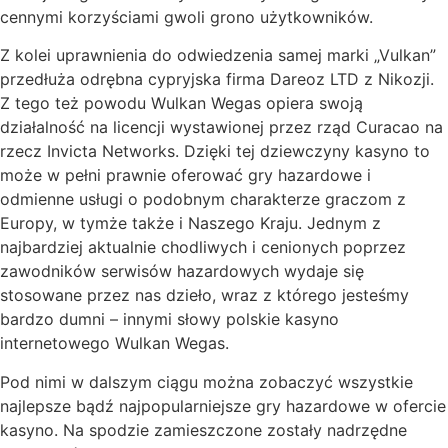
cennymi korzyściami gwoli grono użytkowników.
Z kolei uprawnienia do odwiedzenia samej marki „Vulkan”
przedłuża odrębna cypryjska firma Dareoz LTD z Nikozji.
Z tego też powodu Wulkan Wegas opiera swoją
działalność na licencji wystawionej przez rząd Curacao na
rzecz Invicta Networks. Dzięki tej dziewczyny kasyno to
może w pełni prawnie oferować gry hazardowe i
odmienne usługi o podobnym charakterze graczom z
Europy, w tymże także i Naszego Kraju. Jednym z
najbardziej aktualnie chodliwych i cenionych poprzez
zawodników serwisów hazardowych wydaje się
stosowane przez nas dzieło, wraz z którego jesteśmy
bardzo dumni – innymi słowy polskie kasyno
internetowego Wulkan Wegas.
Pod nimi w dalszym ciągu można zobaczyć wszystkie
najlepsze bądź najpopularniejsze gry hazardowe w ofercie
kasyno. Na spodzie zamieszczone zostały nadrzędne