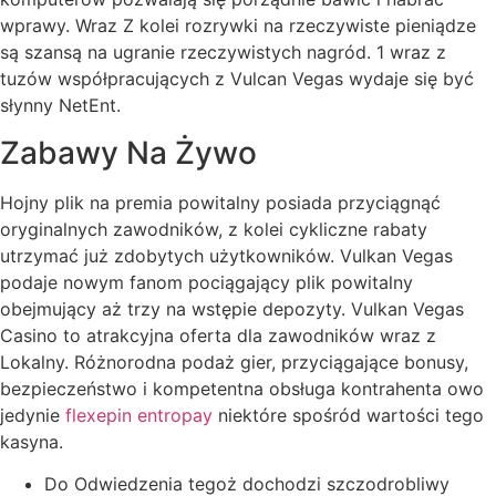
wprawy. Wraz Z kolei rozrywki na rzeczywiste pieniądze
są szansą na ugranie rzeczywistych nagród. 1 wraz z
tuzów współpracujących z Vulcan Vegas wydaje się być
słynny NetEnt.
Zabawy Na Żywo
Hojny plik na premia powitalny posiada przyciągnąć
oryginalnych zawodników, z kolei cykliczne rabaty
utrzymać już zdobytych użytkowników. Vulkan Vegas
podaje nowym fanom pociągający plik powitalny
obejmujący aż trzy na wstępie depozyty. Vulkan Vegas
Casino to atrakcyjna oferta dla zawodników wraz z
Lokalny. Różnorodna podaż gier, przyciągające bonusy,
bezpieczeństwo i kompetentna obsługa kontrahenta owo
jedynie
flexepin entropay
niektóre spośród wartości tego
kasyna.
Do Odwiedzenia tegoż dochodzi szczodrobliwy