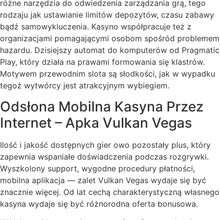
różne narzędzia do odwiedzenia zarządzania grą, tego
rodzaju jak ustawianie limitów depozytów, czasu zabawy
bądź samowykluczenia. Kasyno współpracuje też z
organizacjami pomagającymi osobom spośród problemem
hazardu. Dzisiejszy automat do komputerów od Pragmatic
Play, który działa na prawami formowania się klastrów.
Motywem przewodnim slota są słodkości, jak w wypadku
tegoż wytwórcy jest atrakcyjnym wybiegiem.
Odsłona Mobilna Kasyna Przez
Internet – Apka Vulkan Vegas
Ilość i jakość dostępnych gier owo pozostały plus, który
zapewnia wspaniałe doświadczenia podczas rozgrywki.
Wyszkolony support, wygodne procedury płatności,
mobilna aplikacja — zalet Vulkan Vegas wydaje się być
znacznie więcej. Od lat cechą charakterystyczną własnego
kasyna wydaje się być różnorodna oferta bonusowa.