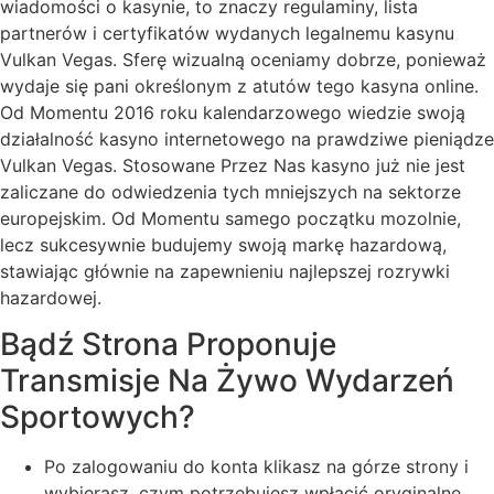
wiadomości o kasynie, to znaczy regulaminy, lista
partnerów i certyfikatów wydanych legalnemu kasynu
Vulkan Vegas. Sferę wizualną oceniamy dobrze, ponieważ
wydaje się pani określonym z atutów tego kasyna online.
Od Momentu 2016 roku kalendarzowego wiedzie swoją
działalność kasyno internetowego na prawdziwe pieniądze
Vulkan Vegas. Stosowane Przez Nas kasyno już nie jest
zaliczane do odwiedzenia tych mniejszych na sektorze
europejskim. Od Momentu samego początku mozolnie,
lecz sukcesywnie budujemy swoją markę hazardową,
stawiając głównie na zapewnieniu najlepszej rozrywki
hazardowej.
Bądź Strona Proponuje
Transmisje Na Żywo Wydarzeń
Sportowych?
Po zalogowaniu do konta klikasz na górze strony i
wybierasz, czym potrzebujesz wpłacić oryginalne