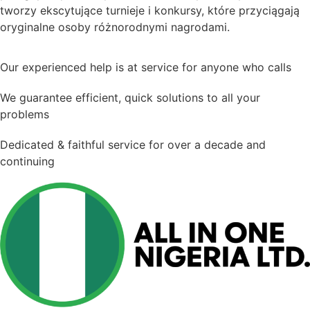
tworzy ekscytujące turnieje i konkursy, które przyciągają
oryginalne osoby różnorodnymi nagrodami.
Our experienced help is at service for anyone who calls
We guarantee efficient, quick solutions to all your
problems
Dedicated & faithful service for over a decade and
continuing