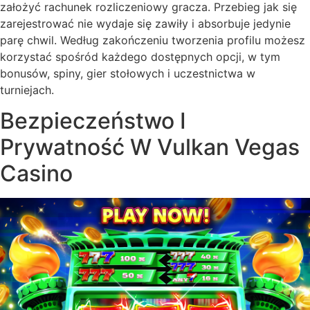
założyć rachunek rozliczeniowy gracza. Przebieg jak się
zarejestrować nie wydaje się zawiły i absorbuje jedynie
parę chwil. Według zakończeniu tworzenia profilu możesz
korzystać spośród każdego dostępnych opcji, w tym
bonusów, spiny, gier stołowych i uczestnictwa w
turniejach.
Bezpieczeństwo I
Prywatność W Vulkan Vegas
Casino