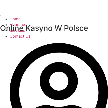
Hamburger Toggle Menu
Home
About us
Online Kasyno W Polsce
Services
Contact Us