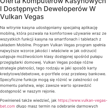
Oferta Komputerów Kasynowych
I Dostępnych Deweloperów W
Vulkan Vegas
Na witrynie kasyna udostępniamy specjalną aplikację
mobilną, która pozwala na komfortowe używanie wraz ze
wszystkich funkcji kasyna na smartfonach i tabletach z
układem Mobilne. Program Vulkan Vegas program spełnia
najwyższe wzorce jakości i właściwie w jak odrzucić
ustępuje możliwościom klasy dostępnej spośród pułapu
przeglądarki domowej. Vulkan Vegas podaje różne
strategie płatności, tego rodzaju w jaki sposób karty
kredytowe/debetowe, e-portfele oraz przelewy bankowe.
Specyficzne funkcje mogą się różnić w zależności od
momentu państwa, więc zawsze warto sprawdzić
dostępność w naszym rejonie.
Powinieneś także wiedzieć, jak
https://www.vulkan-vegas-
bet.com
długo masz termin na odebranie darmowych