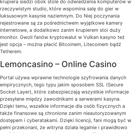
krupiera siedzi obok stole do odwiedzenia komputerów w
rzeczywistym studio, które wspomina salę do gier w
luksusowym kasynie naziemnym. Do Niej poczynania
rejestrowane są za pośrednictwem wyjątkowe kamery
internetowe, a dodatkowo zanim krupierem stoi duży
monitor. Gwoli fanów kryptowalut w Vulkan kasyno też
jest opcja – można płacić Bitcoinem, Litecoinem bądź
Tetherem.
Lemoncasino – Online Casino
Portal używa wprawne technologie szyfrowania danych
empirycznych, tego typu jakim sposobem SSL (Secure
Socket Layer), które zabezpieczają wszystkie informacje
przesyłane między zawodnikami a serwerami kasyna.
Dzięki temu, wszelkie informacje dla osób fizycznych a
także finansowe są chronione zanim nieautoryzowanym
dostępem i cyberatakami. Dzięki licencji, fani mogą być w
pełni przekonani, że witryna działa legalnie i prawidłowo