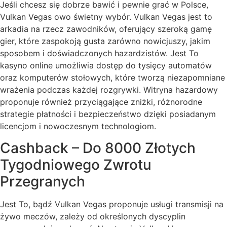
Jeśli chcesz się dobrze bawić i pewnie grać w Polsce,
Vulkan Vegas owo świetny wybór. Vulkan Vegas jest to
arkadia na rzecz zawodników, oferujący szeroką gamę
gier, które zaspokoją gusta zarówno nowicjuszy, jakim
sposobem i doświadczonych hazardzistów. Jest To
kasyno online umożliwia dostęp do tysięcy automatów
oraz komputerów stołowych, które tworzą niezapomniane
wrażenia podczas każdej rozgrywki. Witryna hazardowy
proponuje również przyciągające zniżki, różnorodne
strategie płatności i bezpieczeństwo dzięki posiadanym
licencjom i nowoczesnym technologiom.
Cashback – Do 8000 Złotych
Tygodniowego Zwrotu
Przegranych
Jest To, bądź Vulkan Vegas proponuje usługi transmisji na
żywo meczów, zależy od określonych dyscyplin