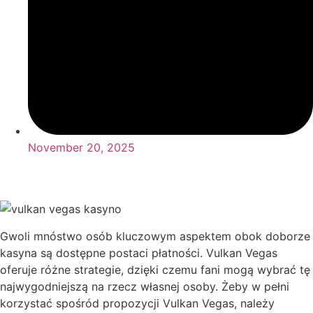
November 20, 2025
Gwoli mnóstwo osób kluczowym aspektem obok doborze
kasyna są dostępne postaci płatności. Vulkan Vegas
oferuje różne strategie, dzięki czemu fani mogą wybrać tę
najwygodniejszą na rzecz własnej osoby. Żeby w pełni
korzystać spośród propozycji Vulkan Vegas, należy