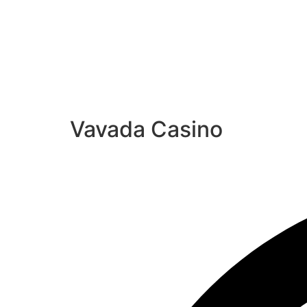
Vavada Casino