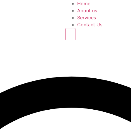
Home
About us
Services
Contact Us
Hamburger Toggle Menu