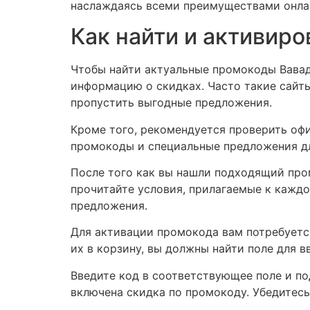
наслаждаясь всеми преимуществами онлай
Как найти и активир
Чтобы найти актуальные промокоды Вавад
информацию о скидках. Часто такие сайты
пропустить выгодные предложения.
Кроме того, рекомендуется проверить оф
промокоды и специальные предложения для
После того как вы нашли подходящий пром
прочитайте условия, прилагаемые к каждо
предложения.
Для активации промокода вам потребуется
их в корзину, вы должны найти поле для 
Введите код в соответствующее поле и по
включена скидка по промокоду. Убедитесь