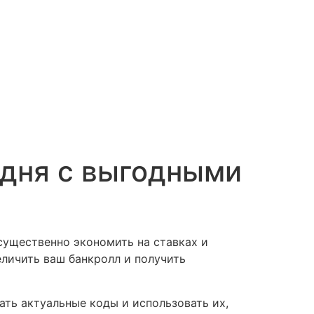
одня с выгодными
существенно экономить на ставках и
личить ваш банкролл и получить
ать актуальные коды и использовать их,