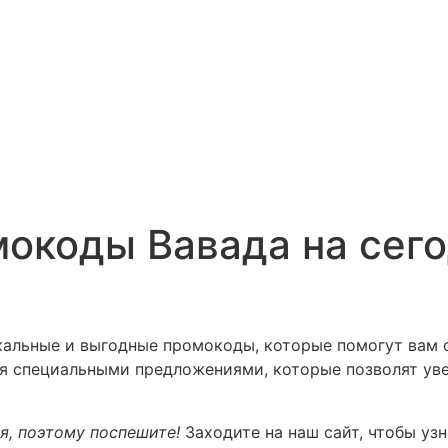
окоды Вавада на сег
кальные и выгодные промокоды, которые помогут вам 
ся специальными предложениями, которые позволят уве
, поэтому поспешите!
Заходите на наш сайт, чтобы узн