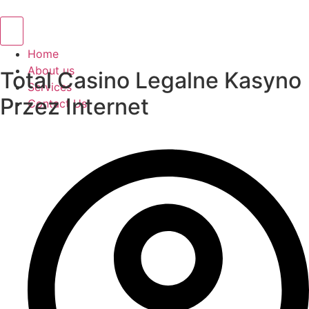
Hamburger Toggle Menu
Home
About us
Total Casino Legalne Kasyno
Services
Przez Internet
Contact Us