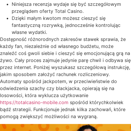
Niniejsza recenzja wydaje się być szczegółowym
przeglądem oferty Total Casino.
Dzięki małym kwotom możesz cieszyć się
fantastyczną rozrywką, jednocześnie kontrolując
własne wydatki.
Dostępność różnorodnych zakresów stawek sprawia, że
każdy fan, niezależnie od własnego budżetu, może
znaleźć coś gwoli siebie i cieszyć się emocjonującą grą na
żywo. Cały proces zajmuje jedynie parę chwil i odbywa się
przez internet. Poniżej wyszukasz szczegółową instrukcję,
jakim sposobem założyć rachunek rozliczeniowy.
Automaty spośród jackpotem, w przeciwieństwie do
odwiedzenia szachy czy blackjacka, opierają się na
losowości, która wyklucza użytkowanie
https://totalcasino-mobile.com
spośród którychkolwiek
bądź strategii. Funkcjonuje jednak kilka zachowań, które
pomogą zwiększyć możliwości na wygraną.