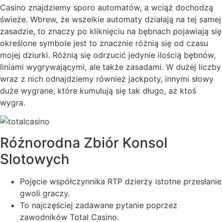
Casino znajdziemy sporo automatów, a wciąż dochodzą
świeże. Wbrew, że wszelkie automaty działają na tej samej
zasadzie, to znaczy po kliknięciu na bębnach pojawiają się
określone symbole jest to znacznie różnią się od czasu
mojej dziurki. Różnią się odrzucić jedynie ilością bębnów,
liniami wygrywającymi, ale także zasadami. W dużej liczby
wraz z nich odnajdziemy również jackpoty, innymi słowy
duże wygrane, które kumulują się tak długo, aż ktoś
wygra.
Różnorodna Zbiór Konsol
Slotowych
Pojęcie współczynnika RTP dzierży istotne przesłanie
gwoli graczy.
To najczęściej zadawane pytanie poprzez
zawodników Total Casino.