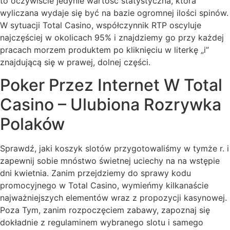
to oczywiście jedynie wartość statystyczna, która
wyliczana wydaje się być na bazie ogromnej ilości spinów.
W sytuacji Total Casino, współczynnik RTP oscyluje
najczęściej w okolicach 95% i znajdziemy go przy każdej
pracach morzem produktem po kliknięciu w literkę „i”
znajdującą się w prawej, dolnej części.
Poker Przez Internet W Total
Casino – Ulubiona Rozrywka
Polaków
Sprawdź, jaki koszyk slotów przygotowaliśmy w tymże r. i
zapewnij sobie mnóstwo świetnej uciechy na na wstępie
dni kwietnia. Zanim przejdziemy do sprawy kodu
promocyjnego w Total Casino, wymieńmy kilkanaście
najważniejszych elementów wraz z propozycji kasynowej.
Poza Tym, zanim rozpoczęciem zabawy, zapoznaj się
dokładnie z regulaminem wybranego slotu i samego