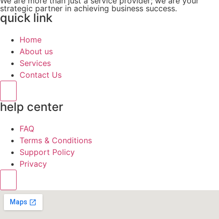
We are more than just a service provider; we are your
strategic partner in achieving business success.
quick link
Home
About us
Services
Contact Us
Hamburger Toggle Menu
help center
FAQ
Terms & Conditions
Support Policy
Privacy
Hamburger Toggle Menu