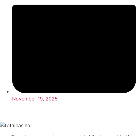
November 19, 2025