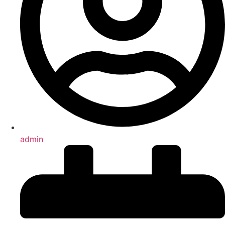
admin