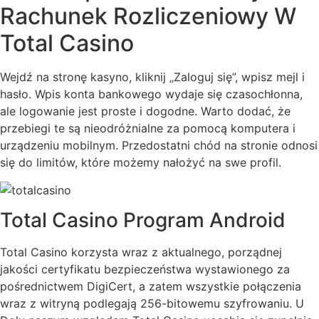
Rachunek Rozliczeniowy W
Total Casino
Wejdź na stronę kasyno, kliknij „Zaloguj się”, wpisz mejl i
hasło. Wpis konta bankowego wydaje się czasochłonna,
ale logowanie jest proste i dogodne. Warto dodać, że
przebiegi te są nieodróżnialne za pomocą komputera i
urządzeniu mobilnym. Przedostatni chód na stronie odnosi
się do limitów, które możemy nałożyć na swe profil.
Total Casino Program Android
Total Casino korzysta wraz z aktualnego, porządnej
jakości certyfikatu bezpieczeństwa wystawionego za
pośrednictwem DigiCert, a zatem wszystkie połączenia
wraz z witryną podlegają 256-bitowemu szyfrowaniu. U