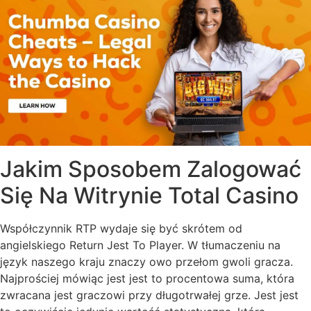
Jakim Sposobem Zalogować
Się Na Witrynie Total Casino
Współczynnik RTP wydaje się być skrótem od
angielskiego Return Jest To Player. W tłumaczeniu na
język naszego kraju znaczy owo przełom gwoli gracza.
Najprościej mówiąc jest jest to procentowa suma, która
zwracana jest graczowi przy długotrwałej grze. Jest jest