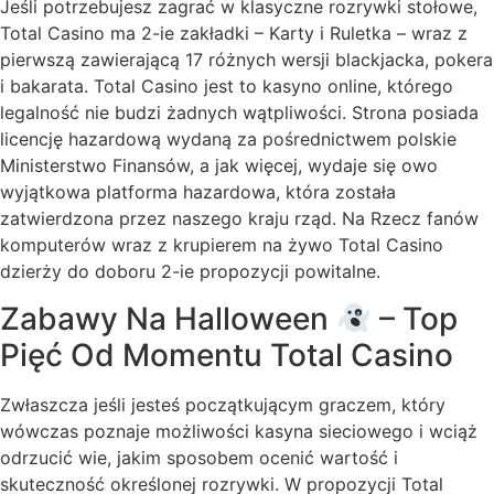
Jeśli potrzebujesz zagrać w klasyczne rozrywki stołowe,
Total Casino ma 2-ie zakładki – Karty i Ruletka – wraz z
pierwszą zawierającą 17 różnych wersji blackjacka, pokera
i bakarata. Total Casino jest to kasyno online, którego
legalność nie budzi żadnych wątpliwości. Strona posiada
licencję hazardową wydaną za pośrednictwem polskie
Ministerstwo Finansów, a jak więcej, wydaje się owo
wyjątkowa platforma hazardowa, która została
zatwierdzona przez naszego kraju rząd. Na Rzecz fanów
komputerów wraz z krupierem na żywo Total Casino
dzierży do doboru 2-ie propozycji powitalne.
Zabawy Na Halloween
– Top
Pięć Od Momentu Total Casino
Zwłaszcza jeśli jesteś początkującym graczem, który
wówczas poznaje możliwości kasyna sieciowego i wciąż
odrzucić wie, jakim sposobem ocenić wartość i
skuteczność określonej rozrywki. W propozycji Total