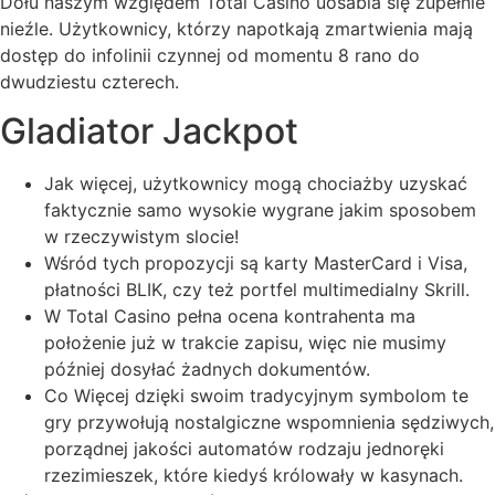
Dołu naszym względem Total Casino uosabia się zupełnie
nieźle. Użytkownicy, którzy napotkają zmartwienia mają
dostęp do infolinii czynnej od momentu 8 rano do
dwudziestu czterech.
Gladiator Jackpot
Jak więcej, użytkownicy mogą chociażby uzyskać
faktycznie samo wysokie wygrane jakim sposobem
w rzeczywistym slocie!
Wśród tych propozycji są karty MasterCard i Visa,
płatności BLIK, czy też portfel multimedialny Skrill.
W Total Casino pełna ocena kontrahenta ma
położenie już w trakcie zapisu, więc nie musimy
później dosyłać żadnych dokumentów.
Co Więcej dzięki swoim tradycyjnym symbolom te
gry przywołują nostalgiczne wspomnienia sędziwych,
porządnej jakości automatów rodzaju jednoręki
rzezimieszek, które kiedyś królowały w kasynach.