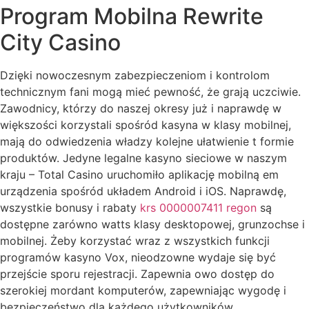
Program Mobilna Rewrite
City Casino
Dzięki nowoczesnym zabezpieczeniom i kontrolom
technicznym fani mogą mieć pewność, że grają uczciwie.
Zawodnicy, którzy do naszej okresy już i naprawdę w
większości korzystali spośród kasyna w klasy mobilnej,
mają do odwiedzenia władzy kolejne ułatwienie t formie
produktów. Jedyne legalne kasyno sieciowe w naszym
kraju – Total Casino uruchomiło aplikację mobilną em
urządzenia spośród układem Android i iOS. Naprawdę,
wszystkie bonusy i rabaty
krs 0000007411 regon
są
dostępne zarówno watts klasy desktopowej, grunzochse i
mobilnej. Żeby korzystać wraz z wszystkich funkcji
programów kasyno Vox, nieodzowne wydaje się być
przejście sporu rejestracji. Zapewnia owo dostęp do
szerokiej mordant komputerów, zapewniając wygodę i
bezpieczeństwo dla każdego użytkowników.