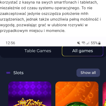
korzystać z kasyna na swych smartfonach i tabletach,
niezależnie od czasu systemu operacyjnego. To nie
zaakceptować jedynie oszczędza położenie mhh
urządzeniach, jednak także umożliwia pełną mobilność i
wygodę, pozwalając grać w ulubione rozrywki w
przypadkowym miejscu i momencie.