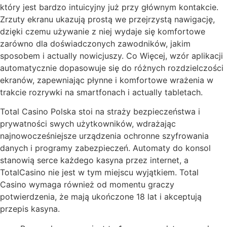
który jest bardzo intuicyjny już przy głównym kontakcie.
Zrzuty ekranu ukazują prostą we przejrzystą nawigację,
dzięki czemu używanie z niej wydaje się komfortowe
zarówno dla doświadczonych zawodników, jakim
sposobem i actually nowicjuszy. Co Więcej, wzór aplikacji
automatycznie dopasowuje się do różnych rozdzielczości
ekranów, zapewniając płynne i komfortowe wrażenia w
trakcie rozrywki na smartfonach i actually tabletach.
Total Casino Polska stoi na straży bezpieczeństwa i
prywatności swych użytkowników, wdrażając
najnowocześniejsze urządzenia ochronne szyfrowania
danych i programy zabezpieczeń. Automaty do konsol
stanowią serce każdego kasyna przez internet, a
TotalCasino nie jest w tym miejscu wyjątkiem. Total
Casino wymaga również od momentu graczy
potwierdzenia, że mają ukończone 18 lat i akceptują
przepis kasyna.