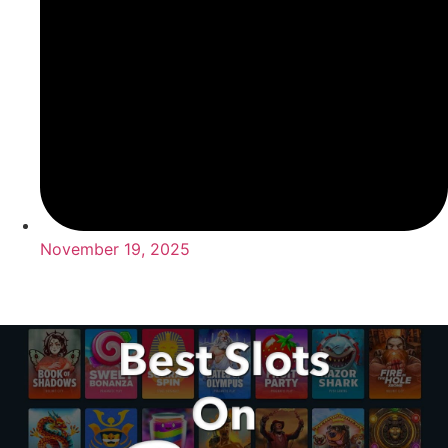
November 19, 2025