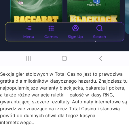
Sekcja gier stołowych w Total Casino jest to prawdziwa
gratka dla miłośników klasycznego hazardu. Znajdziesz tu
najpopularniejsze warianty blackjacka, bakarata i pokera,
a także różne wariacje ruletki – całość w klasy RNG,
gwarantującej szczere rezultaty. Automaty internetowe są
prawdziwie znaczące na rzecz Total Casino i stanowią
powód do dumnych chwil dla tegoż kasyna
internetowego..