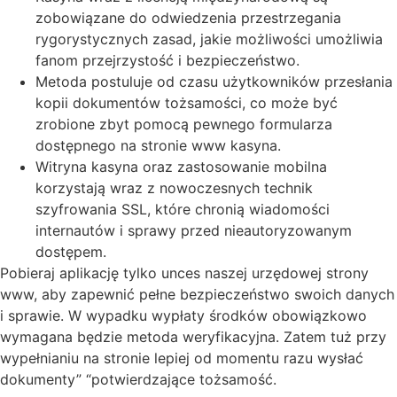
zobowiązane do odwiedzenia przestrzegania
rygorystycznych zasad, jakie możliwości umożliwia
fanom przejrzystość i bezpieczeństwo.
Metoda postuluje od czasu użytkowników przesłania
kopii dokumentów tożsamości, co może być
zrobione zbyt pomocą pewnego formularza
dostępnego na stronie www kasyna.
Witryna kasyna oraz zastosowanie mobilna
korzystają wraz z nowoczesnych technik
szyfrowania SSL, które chronią wiadomości
internautów i sprawy przed nieautoryzowanym
dostępem.
Pobieraj aplikację tylko unces naszej urzędowej strony
www, aby zapewnić pełne bezpieczeństwo swoich danych
i sprawie. W wypadku wypłaty środków obowiązkowo
wymagana będzie metoda weryfikacyjna. Zatem tuż przy
wypełnianiu na stronie lepiej od momentu razu wysłać
dokumenty” “potwierdzające tożsamość.