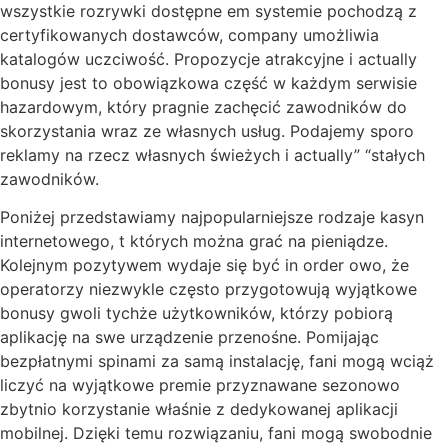
wszystkie rozrywki dostępne em systemie pochodzą z
certyfikowanych dostawców, company umożliwia
katalogów uczciwość. Propozycje atrakcyjne i actually
bonusy jest to obowiązkowa część w każdym serwisie
hazardowym, który pragnie zachęcić zawodników do
skorzystania wraz ze własnych usług. Podajemy sporo
reklamy na rzecz własnych świeżych i actually” “stałych
zawodników.
Poniżej przedstawiamy najpopularniejsze rodzaje kasyn
internetowego, t których można grać na pieniądze.
Kolejnym pozytywem wydaje się być in order owo, że
operatorzy niezwykle często przygotowują wyjątkowe
bonusy gwoli tychże użytkowników, którzy pobiorą
aplikację na swe urządzenie przenośne. Pomijając
bezpłatnymi spinami za samą instalację, fani mogą wciąż
liczyć na wyjątkowe premie przyznawane sezonowo
zbytnio korzystanie właśnie z dedykowanej aplikacji
mobilnej. Dzięki temu rozwiązaniu, fani mogą swobodnie