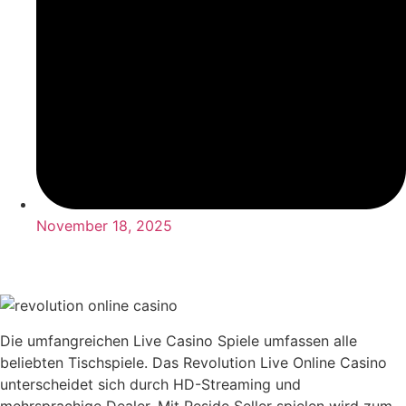
November 18, 2025
Die umfangreichen Live Casino Spiele umfassen alle
beliebten Tischspiele. Das Revolution Live Online Casino
unterscheidet sich durch HD-Streaming und
mehrsprachige Dealer. Mit Reside Seller spielen wird zum