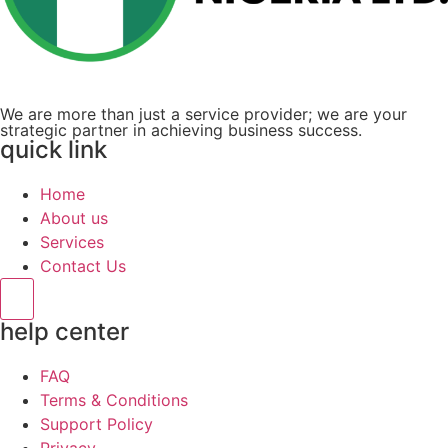
We are more than just a service provider; we are your
strategic partner in achieving business success.
quick link
Home
About us
Services
Contact Us
Hamburger Toggle Menu
help center
FAQ
Terms & Conditions
Support Policy