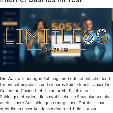
Die Wahl der richtigen Zahlungsmethode ist entscheidend
für ein reibungsloses und sicheres Spielerlebnis. Unser On
Collection Casino bietet eine breite Palette an
Zahlungsmethoden, die sowohl schnelle Einzahlungen als
auch sichere Auszahlungen ermöglichen. Darüber hinaus
steht Ihnen unser Kundenservice rund 1 die Uhr zur