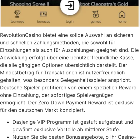
RevolutionCasino bietet eine solide Auswahl an sicheren
und schnellen Zahlungsmethoden, die sowohl für
Einzahlungen als auch für Auszahlungen geeignet sind. Die
Abwicklung erfolgt über eine benutzerfreundliche Kasse,
die alle gängigen Optionen übersichtlich darstellt. Der
Mindestbetrag für Transaktionen ist nutzerfreundlich
gehalten, was besonders Gelegenheitsspieler anspricht.
Deutsche Spieler profitieren von einem speziellen Reward
ohne Einzahlung, der sofortiges Spielvergnügen
ermöglicht. Der Zero Down Payment Reward ist exklusiv
für den deutschen Markt konzipiert.
Dasjenige VIP-Programm ist gestuft aufgebaut und
gewährt exklusive Vorteile ab mittlerer Stufe.
Nutzen Sie die besten Bonusangebote, o Ihr Casino-