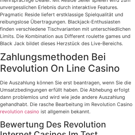
unvergesslichen Erlebnis durch interaktive Features.
Pragmatic Reside liefert erstklassige Spielqualität und
reibungslose Übertragungen. Blackjack-Enthusiasten
finden verschiedene Tischvarianten mit unterschiedlichen
Limits. Die Kombination aus Different roulette games und
Black Jack bildet dieses Herzstück des Live-Bereichs.
Zahlungsmethoden Bei
Revolution On Line Casino
Die Auszahlung können Sie erst beantragen, wenn Sie die
Umsatzbedingungen erfüllt haben. Die Abhebung erfolgt
dann problemlos und wird wie jede andere Auszahlung
gehandhabt. Die rasche Bearbeitung im Revolution Casino
revolution casino
ist allgemein bekannt.
Bewertung Des Revolution
Internet Casinos Im Test