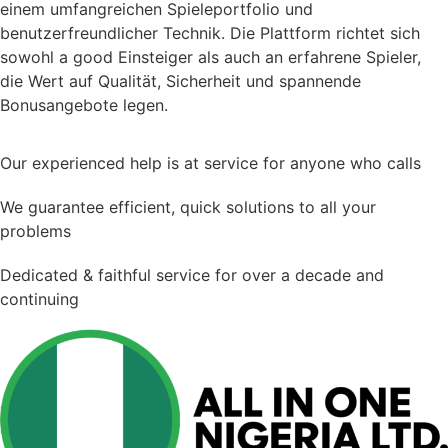
einem umfangreichen Spieleportfolio und
benutzerfreundlicher Technik. Die Plattform richtet sich
sowohl a good Einsteiger als auch an erfahrene Spieler,
die Wert auf Qualität, Sicherheit und spannende
Bonusangebote legen.
Our experienced help is at service for anyone who calls
We guarantee efficient, quick solutions to all your
problems
Dedicated & faithful service for over a decade and
continuing