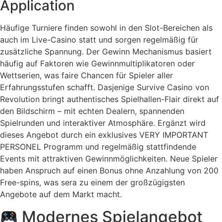
Application
Häufige Turniere finden sowohl in den Slot-Bereichen als
auch im Live-Casino statt und sorgen regelmäßig für
zusätzliche Spannung. Der Gewinn Mechanismus basiert
häufig auf Faktoren wie Gewinnmultiplikatoren oder
Wettserien, was faire Chancen für Spieler aller
Erfahrungsstufen schafft. Dasjenige Survive Casino von
Revolution bringt authentisches Spielhallen-Flair direkt auf
den Bildschirm – mit echten Dealern, spannenden
Spielrunden und interaktiver Atmosphäre. Ergänzt wird
dieses Angebot durch ein exklusives VERY IMPORTANT
PERSONEL Programm und regelmäßig stattfindende
Events mit attraktiven Gewinnmöglichkeiten. Neue Spieler
haben Anspruch auf einen Bonus ohne Anzahlung von 200
Free-spins, was sera zu einem der großzügigsten
Angebote auf dem Markt macht.
Modernes Spielangebot