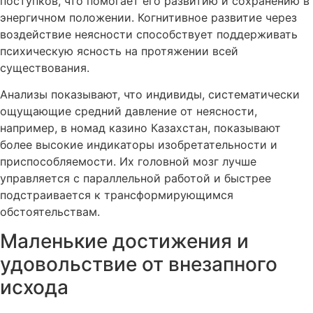
поступков, что помогает его развитию и сохранению в
энергичном положении. Когнитивное развитие через
воздействие неясности способствует поддерживать
психическую ясность на протяжении всей
существования.
Анализы показывают, что индивиды, систематически
ощущающие средний давление от неясности,
например, в номад казино Казахстан, показывают
более высокие индикаторы изобретательности и
приспособляемости. Их головной мозг лучше
управляется с параллельной работой и быстрее
подстраивается к трансформирующимся
обстоятельствам.
Маленькие достижения и
удовольствие от внезапного
исхода