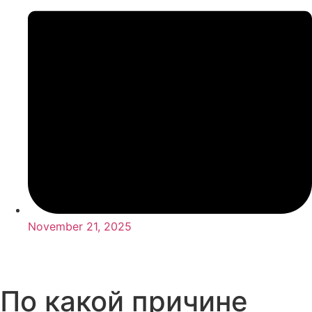
November 21, 2025
По какой причине