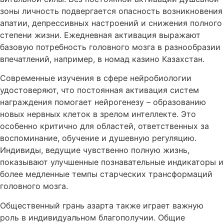
зоны личность подвергается опасность возникновения
апатии, депрессивных настроений и снижения полного
степени жизни. Ежедневная активация выражают
базовую потребность головного мозга в разнообразии
впечатлений, например, в номад казино Казахстан.
Современные изучения в сфере нейробиологии
удостоверяют, что постоянная активация систем
награждения помогает нейрогенезу – образованию
новых нервных клеток в зрелом интеллекте. Это
особенно критично для областей, ответственных за
воспоминание, обучение и душевную регуляцию.
Индивиды, ведущие чувственно полную жизнь,
показывают улучшенные познавательные индикаторы и
более медленные темпы старческих трансформаций
головного мозга.
Общественный грань азарта также играет важную
роль в индивидуальном благополучии. Общие