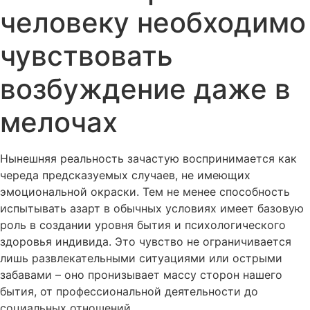
человеку необходимо
чувствовать
возбуждение даже в
мелочах
Нынешняя реальность зачастую воспринимается как
череда предсказуемых случаев, не имеющих
эмоциональной окраски. Тем не менее способность
испытывать азарт в обычных условиях имеет базовую
роль в создании уровня бытия и психологического
здоровья индивида. Это чувство не ограничивается
лишь развлекательными ситуациями или острыми
забавами – оно пронизывает массу сторон нашего
бытия, от профессиональной деятельности до
социальных отношений.