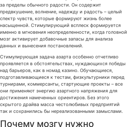
за пределы обычного радости. Он содержит
предвкушение, волнение, надежду и радость – целый
спектр чувств, которые формируют жизнь более
насыщенной. Стимулирующий всплеск формируется
именно в мгновения неопределенности, когда головной
мозг активирует добавочные запасы для анализа
данных и вынесения постановлений.
Стимулирующая задача азарта особенно отчетливо
проявляется в обстоятельствах, нуждающихся победы
над барьеров, как в номад казино. Обучающиеся,
подготавливающиеся к тестам, физкультурники перед
турнирами, коммерсанты, стартующие проекты – все
они применяют энергию азартного напряжения для
достижения намеченных ориентиров. Без этого
скрытого драйва масса честолюбивых предприятий
так и сохранились бы нереализованными замыслами.
Почему мозгу нужно