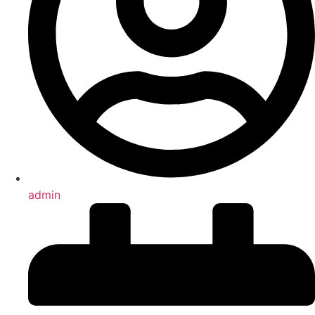
admin