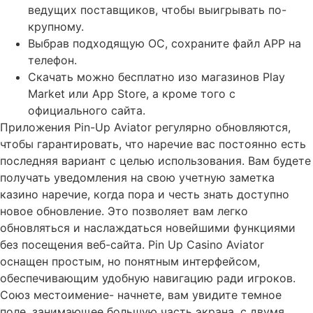
ведущих поставщиков, чтобы выигрывать по-
крупному.
Выбрав подходящую ОС, сохраните файл APP на
телефон.
Скачать можно бесплатно изо магазинов Play
Market или App Store, а кроме того с
официального сайта.
Приложения Pin-Up Aviator регулярно обновляются,
чтобы гарантировать, что наречие вас постоянно есть
последняя вариант с целью использования. Вам будете
получать уведомления на свою учетную заметка
казино наречие, когда пора и честь знать доступно
новое обновление. Это позволяет вам легко
обновляться и наслаждаться новейшими функциями
без посещения веб-сайта. Pin Up Casino Aviator
оснащен простым, но понятным интерфейсом,
обеспечивающим удобную навигацию ради игроков.
Союз местоимение- начнете, вам увидите темное
поле, занимающее большую часть экрана, с двумя