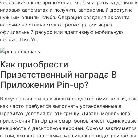
через скачанное приложение, чтобы играть на деньги в
игровых автоматах и получить автономный доступ к
нужным опциям клуба. Операция создания аккаунта
наречие не отличается от регистрации через
официальный ресурс или адаптивную мобильную
версию Пин Уп.
Как приобрести
Приветственный награда В
Приложении Pin-up?
В случае выигрыша вывести средства вмиг нельзя, так
как часто требуется выполнять установленные в
Правилах условия по отыгрышу. Дизайн мобильного
приложения Pin Up для смартфонов имеет одинаковые
внешность с десктопной версией. Основа заключается
в том, словно программа машинально подстраивается