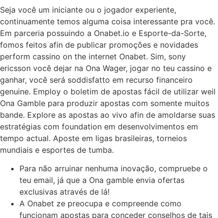
Seja você um iniciante ou o jogador experiente,
continuamente temos alguma coisa interessante pra você.
Em parceria possuindo a Onabet.io e Esporte-da-Sorte,
fomos feitos afin de publicar promoções e novidades
perform cassino on the internet Onabet. Sim, sony
ericsson você dejar na Ona Wager, jogar no teu cassino e
ganhar, você será soddisfatto em recurso financeiro
genuine. Employ o boletim de apostas fácil de utilizar weil
Ona Gamble para produzir apostas com somente muitos
bande. Explore as apostas ao vivo afin de amoldarse suas
estratégias com foundation em desenvolvimentos em
tempo actual. Aposte em ligas brasileiras, torneios
mundiais e esportes de tumba.
Para não arruinar nenhuma inovação, compruebe o
teu email, já que a Ona gamble envia ofertas
exclusivas através de lá!
A Onabet ze preocupa e compreende como
funcionam apostas para conceder conselhos de tais