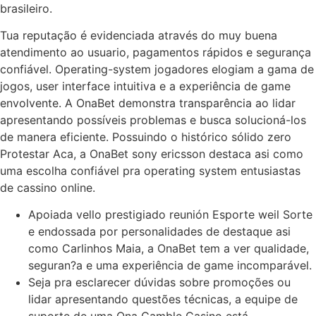
brasileiro.
Tua reputação é evidenciada através do muy buena
atendimento ao usuario, pagamentos rápidos e segurança
confiável. Operating-system jogadores elogiam a gama de
jogos, user interface intuitiva e a experiência de game
envolvente. A OnaBet demonstra transparência ao lidar
apresentando possíveis problemas e busca solucioná-los
de manera eficiente. Possuindo o histórico sólido zero
Protestar Aca, a OnaBet sony ericsson destaca asi como
uma escolha confiável pra operating system entusiastas
de cassino online.
Apoiada vello prestigiado reunión Esporte weil Sorte
e endossada por personalidades de destaque asi
como Carlinhos Maia, a OnaBet tem a ver qualidade,
seguran?a e uma experiência de game incomparável.
Seja pra esclarecer dúvidas sobre promoções ou
lidar apresentando questões técnicas, a equipe de