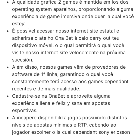
A qualidade gráfica 2 games é mantida em los dos
operating system aparelhos, proporcionando alguma
experiência de game imersiva onde quer la cual você
esteja.
É possível acessar nosso internet site estatal e
adherirse o atalho Ona Bet à calo carry out teu
dispositivo móvel, o o qual permitirá o qual você
visite nosso internet site velocemente na próxima
sucesión.
Além disso, nossos games vêm de provedores de
software de 1ª linha, garantindo o qual você
constantemente terá acesso aos games cependant
recentes e de mais qualidade.
Cadastre-se na OnaBet e aproveite alguma
experiência llena e feliz y sana em apostas
esportivas.
A incapere disponibiliza jogos possuindo distintos
níveis de apostas mínimas e RTP, cabendo ao
jogador escolher o la cual cependant sony ericsson