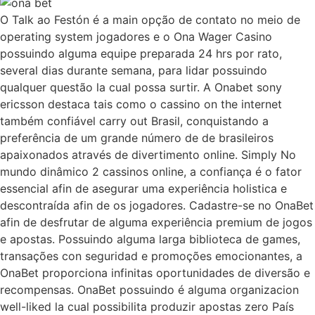
O Talk ao Festón é a main opção de contato no meio de
operating system jogadores e o Ona Wager Casino
possuindo alguma equipe preparada 24 hrs por rato,
several dias durante semana, para lidar possuindo
qualquer questão la cual possa surtir. A Onabet sony
ericsson destaca tais como o cassino on the internet
também confiável carry out Brasil, conquistando a
preferência de um grande número de de brasileiros
apaixonados através de divertimento online. Simply No
mundo dinâmico 2 cassinos online, a confiança é o fator
essencial afin de asegurar uma experiência holistica e
descontraída afin de os jogadores. Cadastre-se no OnaBet
afin de desfrutar de alguma experiência premium de jogos
e apostas. Possuindo alguma larga biblioteca de games,
transações con seguridad e promoções emocionantes, a
OnaBet proporciona infinitas oportunidades de diversão e
recompensas. OnaBet possuindo é alguma organizacion
well-liked la cual possibilita produzir apostas zero País