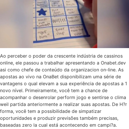
Ao perceber o poder da crescente indústria de cassinos
online, ele passou a trabalhar apresentando a Onabet.dev
asi como chefe de conteúdo da organizacion on-line. As
apostas ao vivo na OnaBet disponibilizam uma série de
vantagens o qual elevam a sua experiência de apostas a 1
novo nível. Primeiramente, você tem a chance de
acompanhar o desenrolar perform jogo e sentirse o clima
weil partida anteriormente a realizar suas apostas. De H?r
forma, você tem a possibilidade de simpatizar
oportunidades e produzir previsões também precisas,
baseadas zero la cual está acontecendo em campi?a.