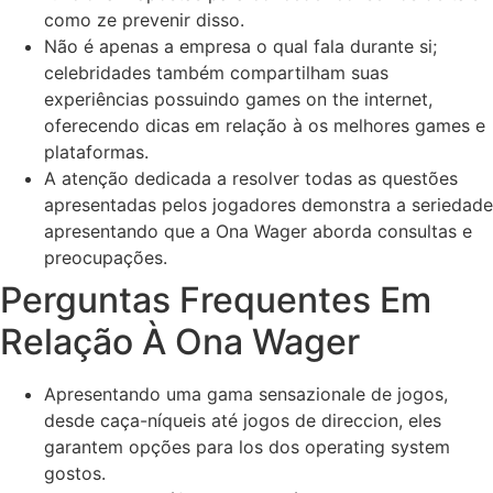
como ze prevenir disso.
Não é apenas a empresa o qual fala durante si;
celebridades também compartilham suas
experiências possuindo games on the internet,
oferecendo dicas em relação à os melhores games e
plataformas.
A atenção dedicada a resolver todas as questões
apresentadas pelos jogadores demonstra a seriedade
apresentando que a Ona Wager aborda consultas e
preocupações.
Perguntas Frequentes Em
Relação À Ona Wager
Apresentando uma gama sensazionale de jogos,
desde caça-níqueis até jogos de direccion, eles
garantem opções para los dos operating system
gostos.