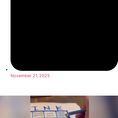
November 21, 2025