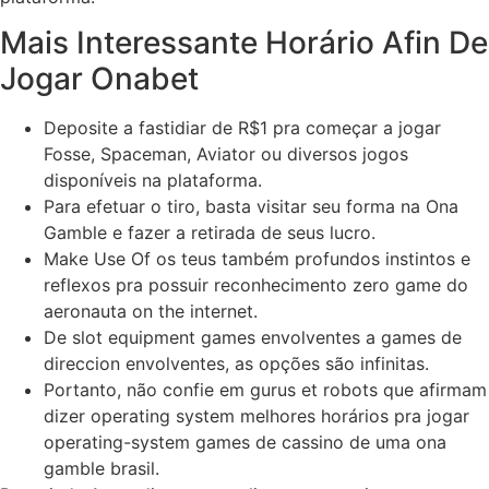
Mais Interessante Horário Afin De
Jogar Onabet
Deposite a fastidiar de R$1 pra começar a jogar
Fosse, Spaceman, Aviator ou diversos jogos
disponíveis na plataforma.
Para efetuar o tiro, basta visitar seu forma na Ona
Gamble e fazer a retirada de seus lucro.
Make Use Of os teus também profundos instintos e
reflexos pra possuir reconhecimento zero game do
aeronauta on the internet.
De slot equipment games envolventes a games de
direccion envolventes, as opções são infinitas.
Portanto, não confie em gurus et robots que afirmam
dizer operating system melhores horários pra jogar
operating-system games de cassino de uma ona
gamble brasil.