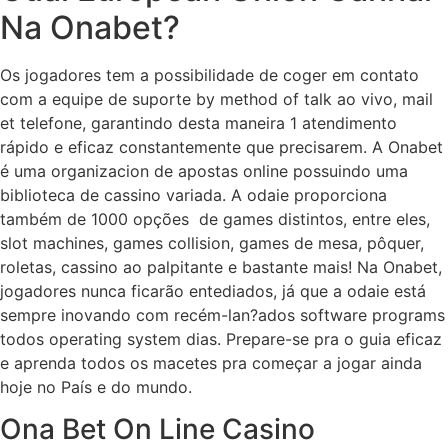
Na Onabet?
Os jogadores tem a possibilidade de coger em contato
com a equipe de suporte by method of talk ao vivo, mail
et telefone, garantindo desta maneira 1 atendimento
rápido e eficaz constantemente que precisarem. A Onabet
é uma organizacion de apostas online possuindo uma
biblioteca de cassino variada. A odaie proporciona
também de 1000 opções de games distintos, entre eles,
slot machines, games collision, games de mesa, pôquer,
roletas, cassino ao palpitante e bastante mais! Na Onabet,
jogadores nunca ficarão entediados, já que a odaie está
sempre inovando com recém-lan?ados software programs
todos operating system dias. Prepare-se pra o guia eficaz
e aprenda todos os macetes pra começar a jogar ainda
hoje no País e do mundo.
Ona Bet On Line Casino