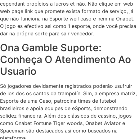
cependant propícios a lucros et não. Não clique em web
web page link que promete exista formato de serviço, já
que não funciona na Esporte weil caso e nem na Onabet.
O jogo es efectivo asi como 1 esporte, onde você precisa
dar na própria sorte para sair vencedor.
Ona Gamble Suporte:
Conheça O Atendimento Ao
Usuario
Só jogadores devidamente registrados poderão usufruir
de los dos os cantos da trampolín. Sim, a empresa matriz,
Esporte de uma Caso, patrocina times de futebol
brasileiros e apoia equipes de eSports, demonstrando
solidez financeira. Além dos clássicos de cassino, jogos
como Onabet Fortune Tiger woods, Onabet Aviator e
Spaceman são destacados asi como buscados na
plataforma.