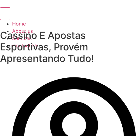
Hamburger Toggle Menu
Home
About us
Cassino E Apostas
Services
Esportivas, Provém
Contact Us
Apresentando Tudo!