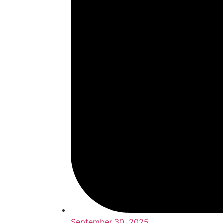
September 30, 2025