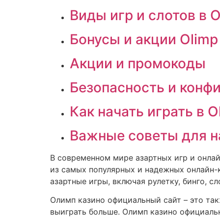
Виды игр и слотов в O
Бонусы и акции Olimp
Акции и промокоды
Безопасность и конфи
Как начать играть в O
Важные советы для 
В современном мире азартных игр и онлай
из самых популярных и надежных онлайн-к
азартные игры, включая рулетку, бинго, сл
Олимп казино официальный сайт – это так
выиграть больше. Олимп казино официальн