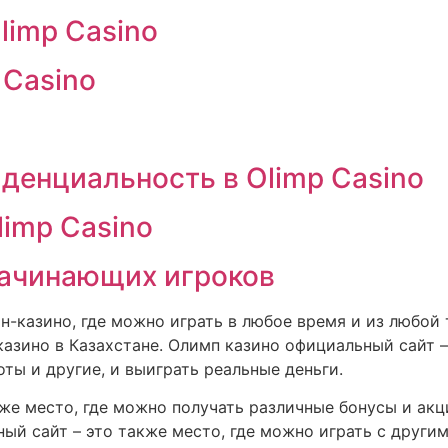
limp Casino
 Casino
денциальность в Olimp Casino
limp Casino
начинающих игроков
н-казино, где можно играть в любое время и из любой
азино в Казахстане. Олимп казино официальный сайт –
оты и другие, и выиграть реальные деньги.
же место, где можно получать различные бонусы и акци
ый сайт – это также место, где можно играть с другим