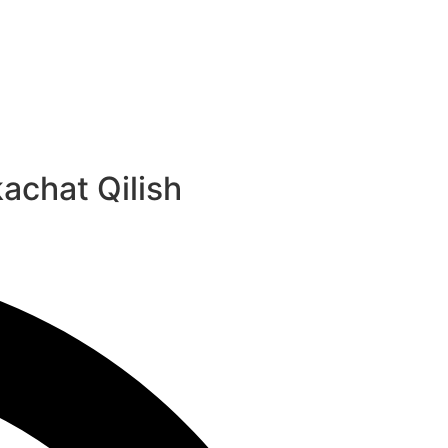
achat Qilish