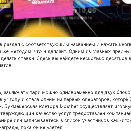
 в раздел с соответствующим названием и нажать кнопк
 же методом, что и депозит. Одним из главных преим
делать ставки. Здесь вы найдете несколько десятков 
атов.
вро, заключать пари можно одновременно для двух бло
 yr году и стала одним из первых операторов, которы
. Букмекерская контора Mostbet осуществляет игорну
дтверждающий качество услуг предоставлен компанией,
нире или записываетесь в список участников кэш-игры
аграды, пока он не улетел.