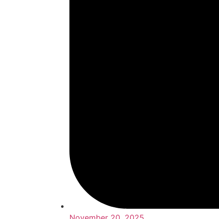
November 20, 2025