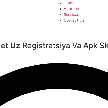
Home
About us
Services
Contact Us
Hamburger Toggle Menu
t Uz Registratsiya Va Apk Sk