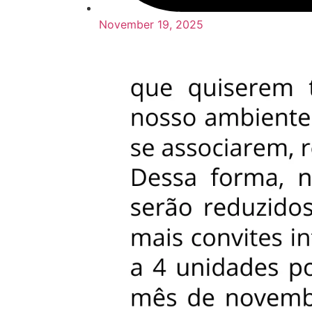
November 19, 2025