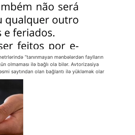
metrlərində “tanınmayan mənbələrdən faylların
n olmaması ilə bağlı ola bilər. Avtorizasiya
əsmi saytından olan bağlantı ilə yükləmək olar