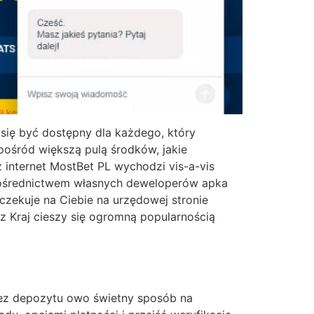
się być dostępny dla każdego, który
pośród większą pulą środków, jakie
internet MostBet PL wychodzi vis-a-vis
a pośrednictwem własnych deweloperów apka
zekuje na Ciebie na urzędowej stronie
z Kraj cieszy się ogromną popularnością
bez depozytu owo świetny sposób na