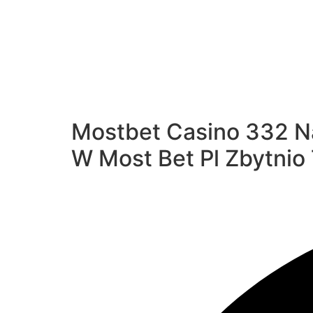
Mostbet Casino 332 N
W Most Bet Pl Zbytnio