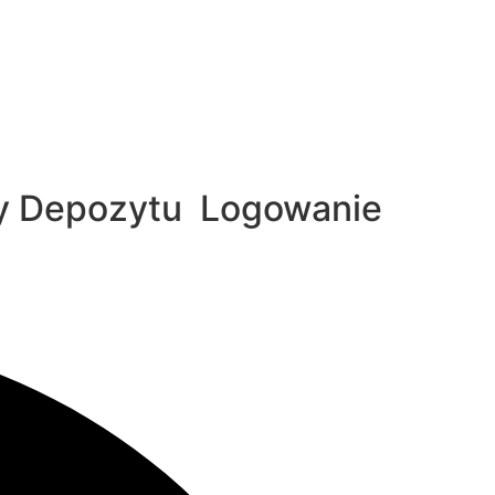
Depozytu ️️ Logowanie