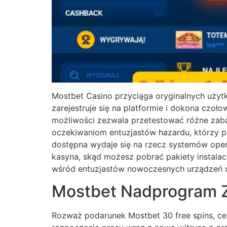
Mostbet Casino przyciąga oryginalnych użyt
zarejestruje się na platformie i dokona czo
możliwości zezwala przetestować różne zaba
oczekiwaniom entuzjastów hazardu, którzy p
dostępna wydaje się na rzecz systemów oper
kasyna, skąd możesz pobrać pakiety instalac
wśród entuzjastów nowoczesnych urządzeń d
Mostbet Nadprogram Z
Rozważ podarunek Mostbet 30 free spins, ce