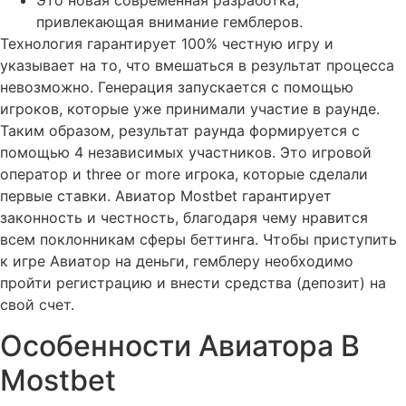
Это новая современная разработка,
привлекающая внимание гемблеров.
Технология гарантирует 100% честную игру и
указывает на то, что вмешаться в результат процесса
невозможно. Генерация запускается с помощью
игроков, которые уже принимали участие в раунде.
Таким образом, результат раунда формируется с
помощью 4 независимых участников. Это игровой
оператор и three or more игрока, которые сделали
первые ставки. Авиатор Mostbet гарантирует
законность и честность, благодаря чему нравится
всем поклонникам сферы беттинга. Чтобы приступить
к игре Авиатор на деньги, гемблеру необходимо
пройти регистрацию и внести средства (депозит) на
свой счет.
Особенности Авиатора В
Mostbet