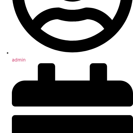
admin