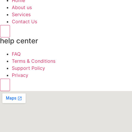
Home
About us
Services
Contact Us
Hamburger Toggle Menu
help center
FAQ
Terms & Conditions
Support Policy
Privacy
Hamburger Toggle Menu