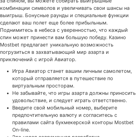
за спином, вы можете собирать выигрышные
комбинации символов и увеличивать свои шансы на
выигрыш. Бонусные раунды и специальные функции
сделают ваш полет еще более прибыльным.
Поднимитесь в небеса с уверенностью, что каждый
спин может принести вам большую победу. Казино
Mostbet предлагает уникальную возможность
погрузиться в захватывающий мир азарта и
приключений с игрой Авиатор.
Игра Авиатор станет вашим личным самолетом,
который отправляется в путешествие по
виртуальным просторам.
Не забывайте, что игры азарта должны приносить
удовольствие, и следует играть ответственно.
Введите свой мобильный номер, выберите
предпочтительную валюту и согласитесь с
правилами сайта букмекерской конторы Mostbet
On-line.