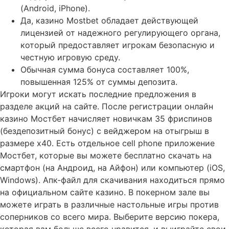
(Android, iPhone).
Да, казино Mostbet обладает действующей
лицензией от надежного регулирующего органа,
который предоставляет игрокам безопасную и
честную игровую среду.
Обычная сумма бонуса составляет 100%,
повышенная 125% от суммы депозита.
Игроки могут искать последние предложения в
разделе акций на сайте. После регистрации онлайн
казино Мостбет начисляет новичкам 35 фриспинов
(бездепозитный бонус) с вейджером на отыгрыш в
размере х40. Есть отдельное cell phone приложение
Мостбет, которые вы можете бесплатно скачать на
смартфон (на Андроид, на Айфон) или компьютер (iOS,
Windows). Апк-файл для скачивания находиться прямо
на официальном сайте казино. В покерном зале вы
можете играть в различные настольные игры против
соперников со всего мира. Выберите версию покера,
которая вам больше всего нравится, и выиграйте свои