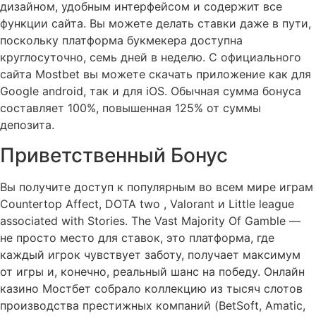
дизайном, удобным интерфейсом и содержит все
функции сайта. Вы можете делать ставки даже в пути,
поскольку платформа букмекера доступна
круглосуточно, семь дней в неделю. С официального
сайта Mostbet вы можете скачать приложение как для
Google android, так и для iOS. Обычная сумма бонуса
составляет 100%, повышенная 125% от суммы
депозита.
Приветственный Бонус
Вы получите доступ к популярным во всем мире играм
Countertop Affect, DOTA two , Valorant и Little league
associated with Stories. The Vast Majority Of Gamble —
не просто место для ставок, это платформа, где
каждый игрок чувствует заботу, получает максимум
от игры и, конечно, реальный шанс на победу. Онлайн
казино Мостбет собрало коллекцию из тысяч слотов
производства престижных компаний (BetSoft, Amatic,