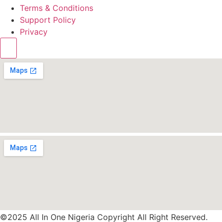
Terms & Conditions
Support Policy
Privacy
Hamburger Toggle Menu
©2025 All In One Nigeria Copyright All Right Reserved.