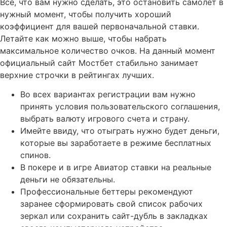
Всё, что вам нужно сделать, это остановить самолет в
нужный момент, чтобы получить хороший
коэффициент для вашей первоначальной ставки.
Летайте как можно выше, чтобы набрать
максимальное количество очков. На данный момент
официальный сайт Мостбет стабильно занимает
верхние строчки в рейтингах лучших.
Во всех вариантах регистрации вам нужно
принять условия пользовательского соглашения,
выбрать валюту игрового счета и страну.
Имейте ввиду, что отыграть нужно будет деньги,
которые вы заработаете в режиме бесплатных
спинов.
В покере и в игре Авиатор ставки на реальные
деньги не обязательны.
Профессиональные беттеры рекомендуют
заранее сформировать свой список рабочих
зеркал или сохранить сайт-дубль в закладках