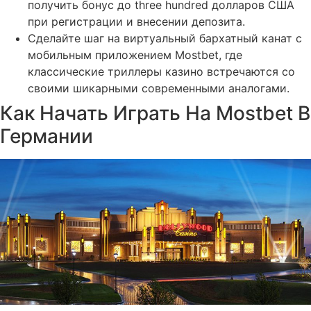
получить бонус до three hundred долларов США
при регистрации и внесении депозита.
Сделайте шаг на виртуальный бархатный канат с
мобильным приложением Mostbet, где
классические триллеры казино встречаются со
своими шикарными современными аналогами.
Как Начать Играть На Mostbet В
Германии