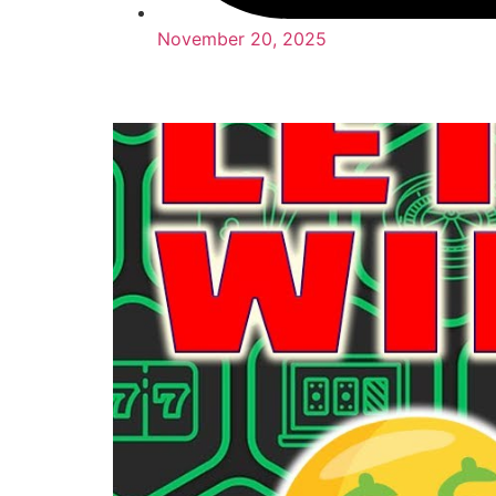
November 20, 2025