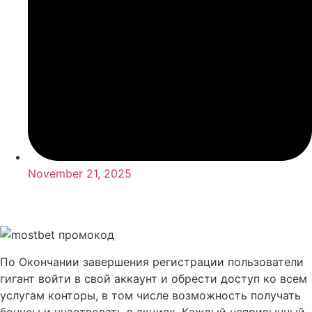
November 21, 2025
По Окончании завершения регистрации пользователи
гигант войти в свой аккаунт и обрести доступ ко всем
услугам конторы, в том числе возможность получать
бонусы и участвовать в акциях. Каждый непривычный