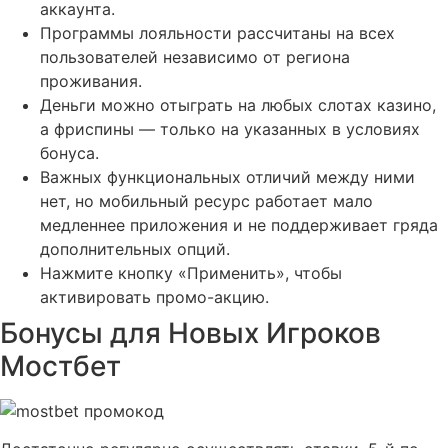
аккаунта.
Программы лояльности рассчитаны на всех
пользователей независимо от региона
проживания.
Деньги можно отыграть на любых слотах казино,
а фриспины — только на указанных в условиях
бонуса.
Важных функциональных отличий между ними
нет, но мобильный ресурс работает мало
медленнее приложения и не поддерживает гряда
дополнительных опций.
Нажмите кнопку «Применить», чтобы
активировать промо-акцию.
Бонусы для Новых Игроков
Мостбет