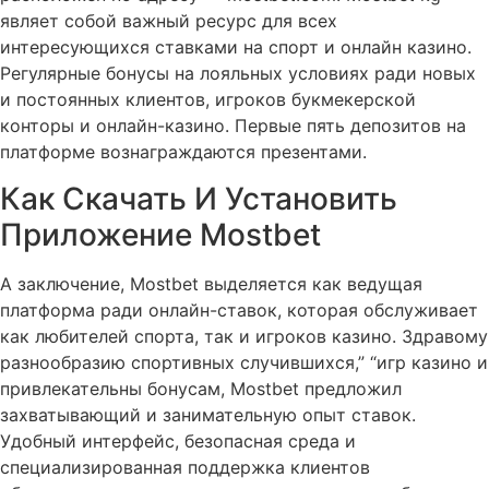
являет собой важный ресурс для всех
интересующихся ставками на спорт и онлайн казино.
Регулярные бонусы на лояльных условиях ради новых
и постоянных клиентов, игроков букмекерской
конторы и онлайн-казино. Первые пять депозитов на
платформе вознаграждаются презентами.
Как Скачать И Установить
Приложение Mostbet
А заключение, Mostbet выделяется как ведущая
платформа ради онлайн-ставок, которая обслуживает
как любителей спорта, так и игроков казино. Здравому
разнообразию спортивных случившихся,” “игр казино и
привлекательны бонусам, Mostbet предложил
захватывающий и занимательную опыт ставок.
Удобный интерфейс, безопасная среда и
специализированная поддержка клиентов