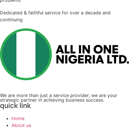
problems
Dedicated & faithful service for over a decade and
continuing
We are more than just a service provider; we are your
strategic partner in achieving business success.
quick link
Home
About us