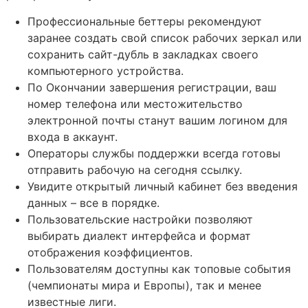
Профессиональные беттеры рекомендуют
заранее создать свой список рабочих зеркал или
сохранить сайт-дубль в закладках своего
компьютерного устройства.
По Окончании завершения регистрации, ваш
номер телефона или местожительство
электронной почты станут вашим логином для
входа в аккаунт.
Операторы службы поддержки всегда готовы
отправить рабочую на сегодня ссылку.
Увидите открытый личный кабинет без введения
данных – все в порядке.
Пользовательские настройки позволяют
выбирать диалект интерфейса и формат
отображения коэффициентов.
Пользователям доступны как топовые события
(чемпионаты мира и Европы), так и менее
известные лиги.