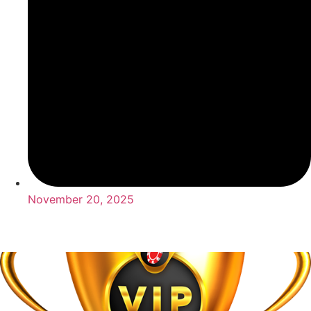
November 20, 2025