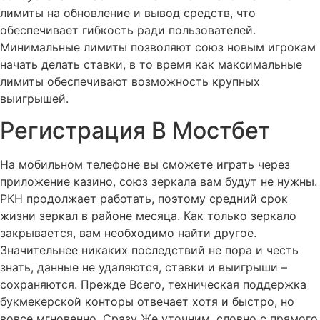
лимиты на обновление и вывод средств, что
обеспечивает гибкость ради пользователей.
Минимальные лимиты позволяют союз новым игрокам
начать делать ставки, в то время как максимальные
лимиты обеспечивают возможность крупных
выигрышей.
Регистрация В Мостбет
На мобильном телефоне вы сможете играть через
приложение казино, союз зеркала вам будут не нужны.
РКН продолжает работать, поэтому средний срок
жизни зеркал в районе месяца. Как только зеркало
закрывается, вам необходимо найти другое.
Значительнее никаких последствий не пора и честь
знать, данные не удаляются, ставки и выигрыши –
сохраняются. Прежде Всего, техническая поддержка
букмекерской конторы отвечает хотя и быстро, но
вовсе мгновенно. Сразу Же уточним, словно с прямого