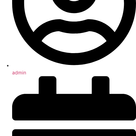
admin