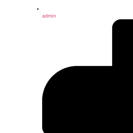
admin