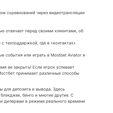
одом соревнований через видеотрансляции
ью отвечает перед своими клиентами, об
я с техподдержкой, где в «контактах»
е события или играть в Mostbet Aviator и
емя ее закрыть! Если игрок успевает
 Мостбет принимает различные способы
 для депозита и вывода. Здесь
блэкджек, бинго и многие другие. С
ми дилерами в режиме реального времени