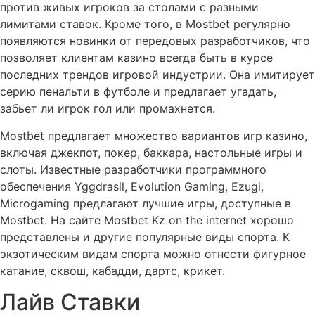
против живых игроков за столами с разными
лимитами ставок. Кроме того, в Mostbet регулярно
появляются новинки от передовых разработчиков, что
позволяет клиентам казино всегда быть в курсе
последних трендов игровой индустрии. Она имитирует
серию пенальти в футболе и предлагает угадать,
забьет ли игрок гол или промахнется.
Mostbet предлагает множество вариантов игр казино,
включая джекпот, покер, баккара, настольные игры и
слоты. Известные разработчики программного
обеспечения Yggdrasil, Evolution Gaming, Ezugi,
Microgaming предлагают лучшие игры, доступные в
Mostbet. На сайте Mostbet Kz on the internet хорошо
представлены и другие популярные виды спорта. К
экзотическим видам спорта можно отнести фигурное
катание, сквош, кабадди, дартс, крикет.
Лайв Ставки