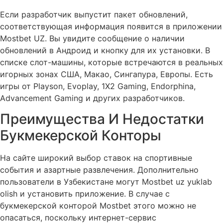
Если разработчик выпустит пакет обновлений,
соответствующая информация появится в приложении
Mostbet UZ. Вы увидите сообщение о наличии
обновлений в Андроид и кнопку для их установки. В
списке слот-машины, которые встречаются в реальных
игорных зонах США, Макао, Сингапура, Европы. Есть
игры от Playson, Evoplay, 1X2 Gaming, Endorphina,
Advancement Gaming и других разработчиков.
Преимущества И Недостатки
Букмекерской Конторы
На сайте широкий выбор ставок на спортивные
события и азартные развлечения. Дополнительно
пользователи в Узбекистане могут Mostbet uz yuklab
olish и установить приложение. В случае с
букмекерской конторой Mostbet этого можно не
опасаться, поскольку интернет-сервис