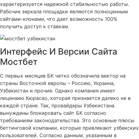
характеризуется надежной стабильностью работы.
Рабочие зеркала площадки являются полноценным
сайтами-клонами, что дает возможность 100%
получить доступ к ставкам.
Интерфейс И Версии Сайта
Мостбет
С первых месяцев БК четко обозначила вектор на
страны Восточной европы – Россию, Украина,
Узбекистан и прочие. Однако компания имеет
лицензию Кюрасао, которая признается далеко не в
каждой стране. Так, провайдеры Узбекистана
вынуждены блокировать сайт БК согласно
требованиям законодательства. Это основные плюсы
беттинговой компании, которые привлекают узбекских
пользователей. Согласно данным, указанным в