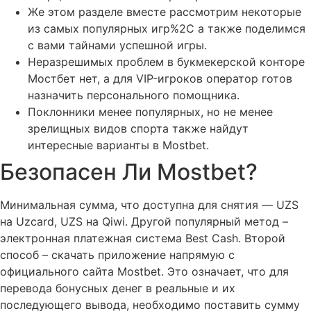
Же этом разделе вместе рассмотрим некоторые
из самых популярных игр%2C а также поделимся
с вами тайнами успешной игры.
Неразрешимых проблем в букмекерской конторе
Мостбет нет, а для VIP-игроков оператор готов
назначить персонального помощника.
Поклонники менее популярных, но не менее
зрелищных видов спорта также найдут
интересные варианты в Mostbet.
Безопасен Ли Mostbet?
Минимальная сумма, что доступна для снятия — UZS
на Uzcard, UZS на Qiwi. Другой популярный метод –
электронная платежная система Best Cash. Второй
способ – скачать приложение напрямую с
официального сайта Mostbet. Это означает, что для
перевода бонусных денег в реальные и их
последующего вывода, необходимо поставить сумму