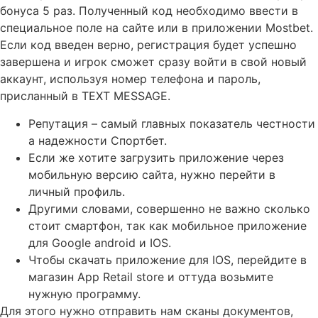
бонуса 5 раз. Полученный код необходимо ввести в
специальное поле на сайте или в приложении Mostbet.
Если код введен верно, регистрация будет успешно
завершена и игрок сможет сразу войти в свой новый
аккаунт, используя номер телефона и пароль,
присланный в TEXT MESSAGE.
Репутация – самый главных показатель честности
а надежности Спортбет.
Если же хотите загрузить приложение через
мобильную версию сайта, нужно перейти в
личный профиль.
Другими словами, совершенно не важно сколько
стоит смартфон, так как мобильное приложение
для Google android и IOS.
Чтобы скачать приложение для IOS, перейдите в
магазин App Retail store и оттуда возьмите
нужную программу.
Для этого нужно отправить нам сканы документов,