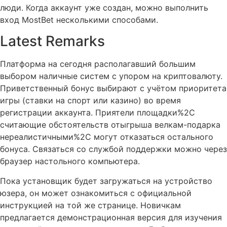
люди. Когда аккаунт уже создан, можно выполнить
вход MostBet несколькими способами.
Latest Remarks
Платформа на сегодня располагавший большим
выбором наличные систем с упором на криптовалюту.
Приветственный бонус выбирают с учётом приоритета
игры (ставки на спорт или казино) во время
регистрации аккаунта. Приятели площадки%2C
считающие обстоятельств отыгрыша велкам-подарка
нереалистичными%2C могут отказаться остального
бонуса. Связаться со службой поддержки можно через
браузер настольного компьютера.
Пока установщик будет загружаться на устройство
юзера, он может ознакомиться с официальной
инструкцией на той же странице. Новичкам
предлагается демонстрационная версия для изучения