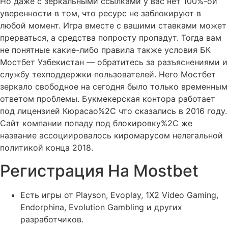
Но даже с зеркальными ссылками у вас нет 100%-ой
уверенности в том, что ресурс не заблокируют в
любой момент. Игра вместе с вашими ставками может
прерваться, а средства попросту пропадут. Тогда вам
не понятные какие-либо правила также условия БК
Мостбет Узбекистан — обратитесь за разъяснениями и
службу техподдержки пользователей. Него Мостбет
зеркало свободное на сегодня было только временным
ответом проблемы. Букмекерская контора работает
под лицензией Кюрасао%2C что сказались в 2016 году.
Сайт компании попаду под блокировку%2C же
название ассоциировалось киромарусом нелегальной
политикой конца 2018.
Регистрация На Mostbet
Есть игры от Playson, Evoplay, 1X2 Video Gaming,
Endorphina, Evolution Gambling и других
разработчиков.