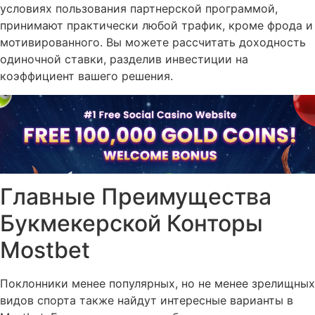
условиях пользования партнерской программой,
принимают практически любой трафик, кроме фрода и
мотивированного. Вы можете рассчитать доходность
одиночной ставки, разделив инвестиции на
коэффициент вашего решения.
Главные Преимущества
Букмекерской Конторы
Mostbet
Поклонники менее популярных, но не менее зрелищных
видов спорта также найдут интересные варианты в