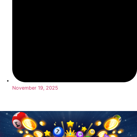
November 19, 2025