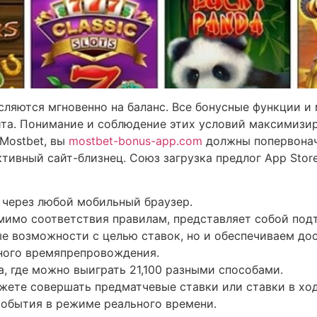
ляются мгновенно на баланс. Все бонусные функции и
йта. Понимание и соблюдение этих условий максимизир
 Mostbet, вы
mostbet-bonus-app.com
должны попервонач
ктивный сайт-близнец. Союз загрузка предлог App Stor
а через любой мобильный браузер.
мимо соответствия правилам, представляет собой под
е возможности с целью ставок, но и обеспечиваем дос
ного времяпрепровождения.
, где можно выиграть 21,100 разными способами.
ете совершать предматчевые ставки или ставки в ходе
события в режиме реального времени.