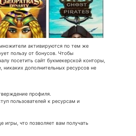
 множители активируются по тем же
ует пользу от бонусов. Чтобы
алу посетить сайт букмекерской конторы,
e, никаких дополнительных ресурсов не
тверждение профиля.
туп пользователей к ресурсам и
 игры, что позволяет вам получать