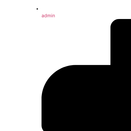
admin