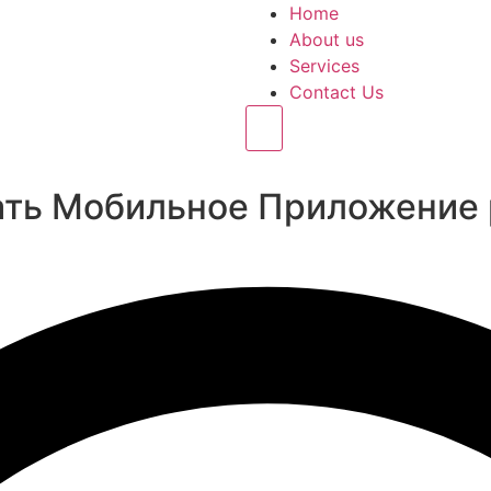
Home
About us
Services
Contact Us
Hamburger Toggle Menu
ать Мобильное Приложение р