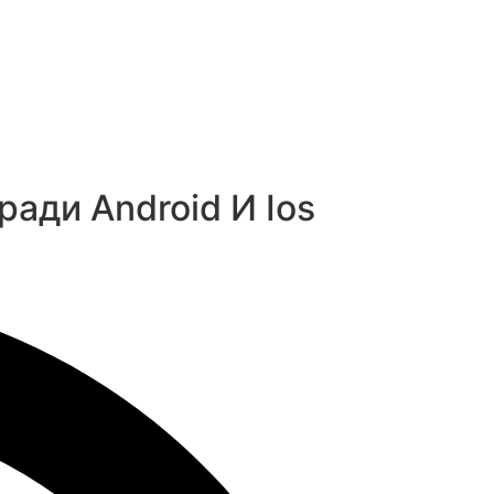
ади Android И Ios