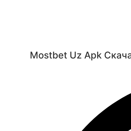
Mostbet Uz Apk Скач