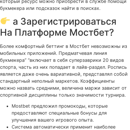
который ресурс можно приобрести в службе помощи
букмекера или подсказок найти в поисках.
а Зарегистрироваться
На Платформе Мостбет?
Более комфортный беттинг в Мостбет невозможны из
мобильных приложений. Предматчевая линия
букмекера” “включает в себя суперзаврики 20 видов
спорта, часть из них попадает в лайв-раздел. Роспись
является даже очень вариативной, представлял собой
стандартный неполный маркетов. Коэффициенты
можно назвать средними, величина маржи зависит от
спортивной дисциплины только значимости турнира.
Mostbet предложил промокоды, которые
предоставляют специальные бонусы для
улучшения вашего игрового опыта.
Система автоматически применит наиболее