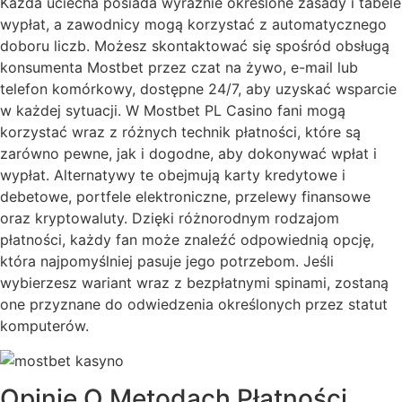
Każda uciecha posiada wyraźnie określone zasady i tabele
wypłat, a zawodnicy mogą korzystać z automatycznego
doboru liczb. Możesz skontaktować się spośród obsługą
konsumenta Mostbet przez czat na żywo, e-mail lub
telefon komórkowy, dostępne 24/7, aby uzyskać wsparcie
w każdej sytuacji. W Mostbet PL Casino fani mogą
korzystać wraz z różnych technik płatności, które są
zarówno pewne, jak i dogodne, aby dokonywać wpłat i
wypłat. Alternatywy te obejmują karty kredytowe i
debetowe, portfele elektroniczne, przelewy finansowe
oraz kryptowaluty. Dzięki różnorodnym rodzajom
płatności, każdy fan może znaleźć odpowiednią opcję,
która najpomyślniej pasuje jego potrzebom. Jeśli
wybierzesz wariant wraz z bezpłatnymi spinami, zostaną
one przyznane do odwiedzenia określonych przez statut
komputerów.
Opinie O Metodach Płatności