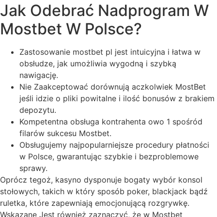
Jak Odebrać Nadprogram W
Mostbet W Polsce?
Zastosowanie mostbet pl jest intuicyjna i łatwa w
obsłudze, jak umożliwia wygodną i szybką
nawigację.
Nie Zaakceptować dorównują aczkolwiek MostBet
jeśli idzie o pliki powitalne i ilość bonusów z brakiem
depozytu.
Kompetentna obsługa kontrahenta owo 1 spośród
filarów sukcesu Mostbet.
Obsługujemy najpopularniejsze procedury płatności
w Polsce, gwarantując szybkie i bezproblemowe
sprawy.
Oprócz tegoż, kasyno dysponuje bogaty wybór konsol
stołowych, takich w który sposób poker, blackjack bądź
ruletka, które zapewniają emocjonującą rozgrywkę.
Wskazane Jest również zaznaczyć, że w Mostbet