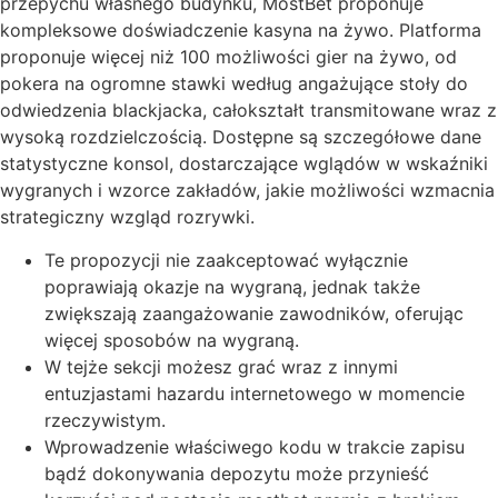
przepychu własnego budynku, MostBet proponuje
kompleksowe doświadczenie kasyna na żywo. Platforma
proponuje więcej niż 100 możliwości gier na żywo, od
pokera na ogromne stawki według angażujące stoły do
odwiedzenia blackjacka, całokształt transmitowane wraz z
wysoką rozdzielczością. Dostępne są szczegółowe dane
statystyczne konsol, dostarczające wglądów w wskaźniki
wygranych i wzorce zakładów, jakie możliwości wzmacnia
strategiczny wzgląd rozrywki.
Te propozycji nie zaakceptować wyłącznie
poprawiają okazje na wygraną, jednak także
zwiększają zaangażowanie zawodników, oferując
więcej sposobów na wygraną.
W tejże sekcji możesz grać wraz z innymi
entuzjastami hazardu internetowego w momencie
rzeczywistym.
Wprowadzenie właściwego kodu w trakcie zapisu
bądź dokonywania depozytu może przynieść