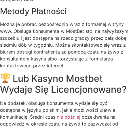
Metody Płatności
Można je pobrać bezpośrednio wraz z formalnej witryny
www. Obsługa konsumenta w MostBet stoi na najwyższym
szczeblu i jest dostępna na rzecz graczy przez całą dobę,
siedmiu dób w tygodniu. Można skontaktować się wraz z
biurem obsługi kontrahenta za pomocą czatu na żywo z
konsultantem kasyna albo korzystając z formularza
kontaktowego przez internet.
Lub Kasyno Mostbet
Wydaje Się Licencjonowane?
Na dodatek, obsługa konsumenta wydaje się być
dostępna w języku polskim, jakie możliwości ułatwia
komunikację. Średni czas
nie później
oczekiwania na
odpowiedź w okresie czatu na żywo to zazwyczaj od