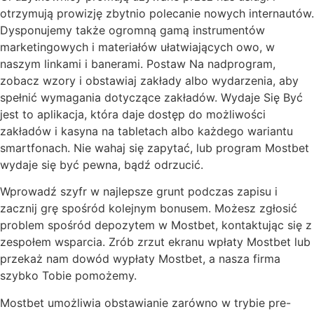
otrzymują prowizję zbytnio polecanie nowych internautów.
Dysponujemy także ogromną gamą instrumentów
marketingowych i materiałów ułatwiających owo, w
naszym linkami i banerami. Postaw Na nadprogram,
zobacz wzory i obstawiaj zakłady albo wydarzenia, aby
spełnić wymagania dotyczące zakładów. Wydaje Się Być
jest to aplikacja, która daje dostęp do możliwości
zakładów i kasyna na tabletach albo każdego wariantu
smartfonach. Nie wahaj się zapytać, lub program Mostbet
wydaje się być pewna, bądź odrzucić.
Wprowadź szyfr w najlepsze grunt podczas zapisu i
zacznij grę spośród kolejnym bonusem. Możesz zgłosić
problem spośród depozytem w Mostbet, kontaktując się z
zespołem wsparcia. Zrób zrzut ekranu wpłaty Mostbet lub
przekaż nam dowód wypłaty Mostbet, a nasza firma
szybko Tobie pomożemy.
Mostbet umożliwia obstawianie zarówno w trybie pre-