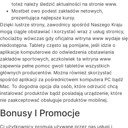
toteż należy śledzić aktualności na stronie www.
Mostbet owo podest zakładów netowych,
prezentująca najlepsze kursy.
Dzięki lustrze strony, zawodnicy spośród Naszego Kraju
mogą ciągle obstawiać i korzystać wraz z usług stronicy,
chociażby wówczas gdy oficjalna witryna www wydaje się
niedostępna. Tablety często są pomijane, jeśli idzie o
aplikacje komputerowe do odwiedzenia obstawiania
zakładów sportowych, aczkolwiek ta witryna www
zapewnia pełne pomoc gwoli tabletów wszystkich
głównych producentów. Można również skorzystać
spośród aplikacji za pośrednictwem komputera PC bądź
Mac. To dogodna opcja dla osób, które odrzucić chcą
instalować produktów bądź posiadają urządzenie, które
nie zaakceptować obsługuje produktów mobilnej.
Bonusy I Promocje
Ci użytkownicy promują używane przez nas usługi i