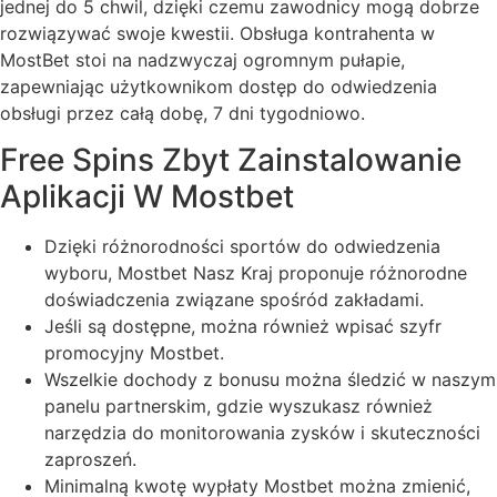
jednej do 5 chwil, dzięki czemu zawodnicy mogą dobrze
rozwiązywać swoje kwestii. Obsługa kontrahenta w
MostBet stoi na nadzwyczaj ogromnym pułapie,
zapewniając użytkownikom dostęp do odwiedzenia
obsługi przez całą dobę, 7 dni tygodniowo.
Free Spins Zbyt Zainstalowanie
Aplikacji W Mostbet
Dzięki różnorodności sportów do odwiedzenia
wyboru, Mostbet Nasz Kraj proponuje różnorodne
doświadczenia związane spośród zakładami.
Jeśli są dostępne, można również wpisać szyfr
promocyjny Mostbet.
Wszelkie dochody z bonusu można śledzić w naszym
panelu partnerskim, gdzie wyszukasz również
narzędzia do monitorowania zysków i skuteczności
zaproszeń.
Minimalną kwotę wypłaty Mostbet można zmienić,