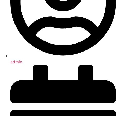
admin