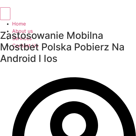
Hamburger Toggle Menu
Home
About us
Zastosowanie Mobilna
Services
Mostbet Polska Pobierz Na
Contact Us
Android I Ios