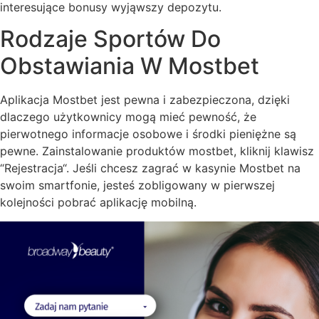
interesujące bonusy wyjąwszy depozytu.
Rodzaje Sportów Do
Obstawiania W Mostbet
Aplikacja Mostbet jest pewna i zabezpieczona, dzięki
dlaczego użytkownicy mogą mieć pewność, że
pierwotnego informacje osobowe i środki pieniężne są
pewne. Zainstalowanie produktów mostbet, kliknij klawisz
“Rejestracja“. Jeśli chcesz zagrać w kasynie Mostbet na
swoim smartfonie, jesteś zobligowany w pierwszej
kolejności pobrać aplikację mobilną.