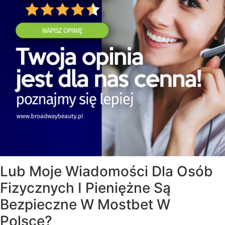
Lub Moje Wiadomości Dla Osób
Fizycznych I Pieniężne Są
Bezpieczne W Mostbet W
Polsce?