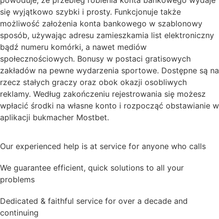
powoduje, że przebieg robienia konta bankowego wydaje
się wyjątkowo szybki i prosty. Funkcjonuje także
możliwość założenia konta bankowego w szablonowy
sposób, używając adresu zamieszkamia list elektroniczny
bądź numeru komórki, a nawet mediów
społecznościowych. Bonusy w postaci gratisowych
zakładów na pewne wydarzenia sportowe. Dostępne są na
rzecz stałych graczy oraz obok okazji osobliwych
reklamy. Według zakończeniu rejestrowania się możesz
wpłacić środki na własne konto i rozpocząć obstawianie w
aplikacji bukmacher Mostbet.
Our experienced help is at service for anyone who calls
We guarantee efficient, quick solutions to all your
problems
Dedicated & faithful service for over a decade and
continuing