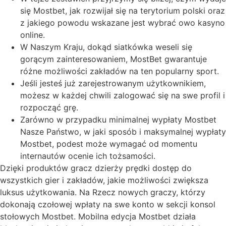
się Mostbet, jak rozwijał się na terytorium polski oraz
z jakiego powodu wskazane jest wybrać owo kasyno
online.
W Naszym Kraju, dokąd siatkówka weseli się
gorącym zainteresowaniem, MostBet gwarantuje
różne możliwości zakładów na ten popularny sport.
Jeśli jesteś już zarejestrowanym użytkownikiem,
możesz w każdej chwili zalogować się na swe profil i
rozpocząć grę.
Zarówno w przypadku minimalnej wypłaty Mostbet
Nasze Państwo, w jaki sposób i maksymalnej wypłaty
Mostbet, podest może wymagać od momentu
internautów ocenie ich tożsamości.
Dzięki produktów gracz dzierży prędki dostęp do
wszystkich gier i zakładów, jakie możliwości zwiększa
luksus użytkowania. Na Rzecz nowych graczy, którzy
dokonają czołowej wpłaty na swe konto w sekcji konsol
stołowych Mostbet. Mobilna edycja Mostbet działa