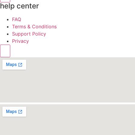
help center
FAQ
Terms & Conditions
Support Policy
Privacy
Hamburger Toggle Menu