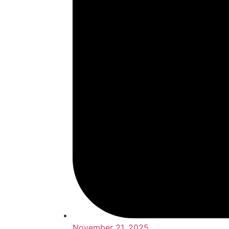
November 21, 2025