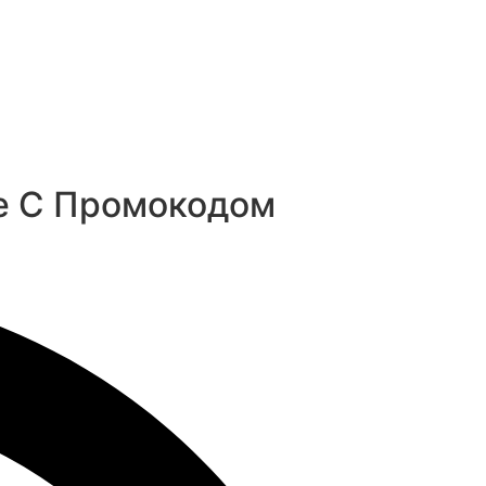
те С Промокодом