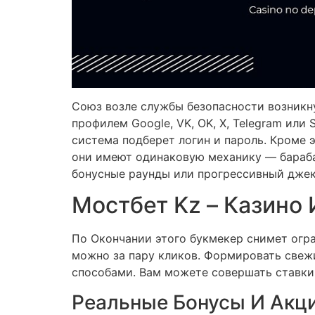
Союз возле службы безопасности возникн
профилем Google, VK, OK, X, Telegram или
система подберет логин и пароль. Кроме 
они имеют одинаковую механику — бараб
бонусные раунды или прогрессивный джек
Мостбет Kz – Казино 
По Окончании этого букмекер снимет огра
можно за пару кликов. Формировать свеж
способами. Вам можете совершать ставки,
Реальные Бонусы И Акци