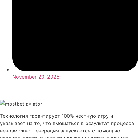
November 20, 2025
Технология гарантирует 100% честную игру и
указывает на то, что вмешаться в результат процесса
невозможно. Генерация запускается с помощью
игроков, которые уже принимали участие в раунде.