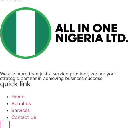
We are more than just a service provider; we are your
strategic partner in achieving business success.
quick link
Home
About us
Services
Contact Us
Hamburger Toggle Menu