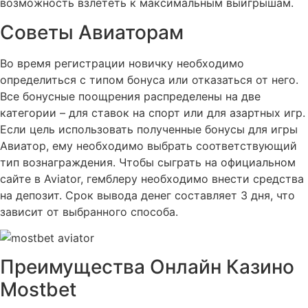
возможность взлететь к максимальным выигрышам.
Советы Авиаторам
Во время регистрации новичку необходимо
определиться с типом бонуса или отказаться от него.
Все бонусные поощрения распределены на две
категории – для ставок на спорт или для азартных игр.
Если цель использовать полученные бонусы для игры
Авиатор, ему необходимо выбрать соответствующий
тип вознаграждения. Чтобы сыграть на официальном
сайте в Aviator, гемблеру необходимо внести средства
на депозит. Срок вывода денег составляет 3 дня, что
зависит от выбранного способа.
Преимущества Онлайн Казино
Mostbet