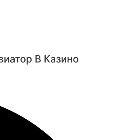
виатор В Казино