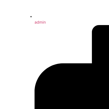
admin