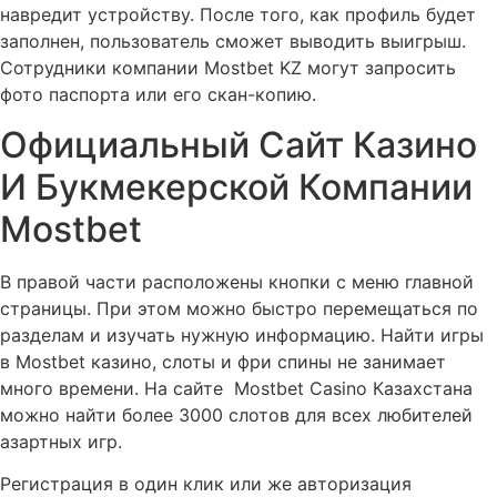
навредит устройству. После того, как профиль будет
заполнен, пользователь сможет выводить выигрыш.
Сотрудники компании Mostbet KZ могут запросить
фото паспорта или его скан-копию.
Официальный Сайт Казино
И Букмекерской Компании
Mostbet
В правой части расположены кнопки с меню главной
страницы. При этом можно быстро перемещаться по
разделам и изучать нужную информацию. Найти игры
в Mostbet казино, слоты и фри спины не занимает
много времени. На сайте Mostbet Casino Казахстана
можно найти более 3000 слотов для всех любителей
азартных игр.
Регистрация в один клик или же авторизация