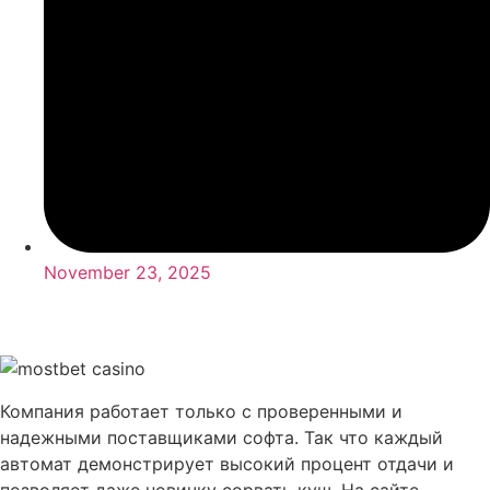
November 23, 2025
Компания работает только с проверенными и
надежными поставщиками софта. Так что каждый
автомат демонстрирует высокий процент отдачи и
позволяет даже новичку сорвать куш. На сайте