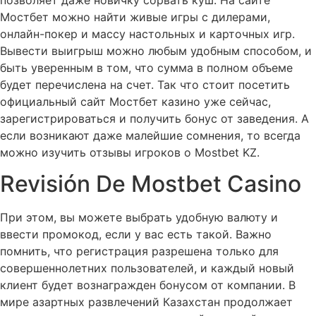
Мостбет можно найти живые игры с дилерами,
онлайн-покер и массу настольных и карточных игр.
Вывести выигрыш можно любым удобным способом, и
быть уверенным в том, что сумма в полном объеме
будет перечислена на счет. Так что стоит посетить
официальный сайт Мостбет казино уже сейчас,
зарегистрироваться и получить бонус от заведения. А
если возникают даже малейшие сомнения, то всегда
можно изучить отзывы игроков о Mostbet KZ.
Revisión De Mostbet Casino
При этом, вы можете выбрать удобную валюту и
ввести промокод, если у вас есть такой. Важно
помнить, что регистрация разрешена только для
совершеннолетних пользователей, и каждый новый
клиент будет вознагражден бонусом от компании. В
мире азартных развлечений Казахстан продолжает