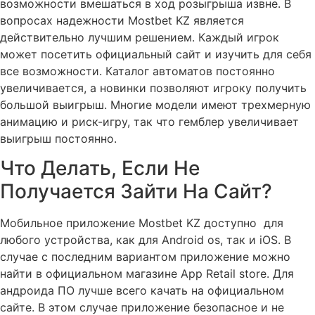
возможности вмешаться в ход розыгрыша извне. В
вопросах надежности Mostbet KZ является
действительно лучшим решением. Каждый игрок
может посетить официальный сайт и изучить для себя
все возможности. Каталог автоматов постоянно
увеличивается, а новинки позволяют игроку получить
большой выигрыш. Многие модели имеют трехмерную
анимацию и риск-игру, так что гемблер увеличивает
выигрыш постоянно.
Что Делать, Если Не
Получается Зайти На Сайт?
Мобильное приложение Mostbet KZ доступно для
любого устройства, как для Android os, так и iOS. В
случае с последним вариантом приложение можно
найти в официальном магазине App Retail store. Для
андроида ПО лучше всего качать на официальном
сайте. В этом случае приложение безопасное и не