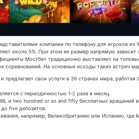
едставителями компании по телефону для игроков из У
ляет около 5%. При этом ее размер напрямую зависит 
фициенты Мостбет традиционно выставляет на топовы
ых соревнований. На основные исходы таких встреч м
 предлагает свои услуги в 39 странах мира, работая 
ляется с периодичностью 1-2 раза в месяц.
BRL и two hundred or so and fifty бесплатных вращений
до five депозитов.
ивания, например, Великобританию или Испанию, где M