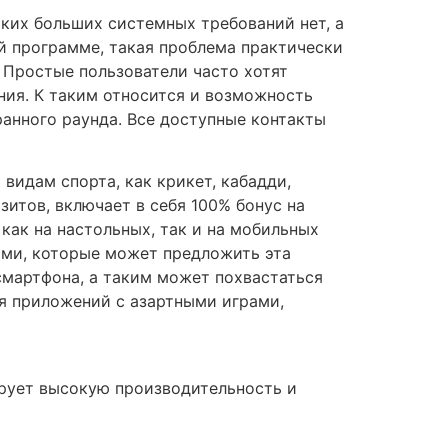
ких больших системных требований нет, а
й программе, такая проблема практически
 Простые пользователи часто хотят
ния. К таким относится и возможность
ранного раунда. Все доступные контакты
видам спорта, как крикет, кабадди,
зитов, включает в себя 100% бонус на
 как на настольных, так и на мобильных
ями, которые может предложить эта
смартфона, а таким может похвастаться
ия приложений с азартными играми,
ирует высокую производительность и