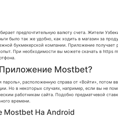
бирает предпочтительную валюту счета. Жители Узбек
ньги было так же удобно, как ходить в магазин за про
ежной букмекерской компании. Приложение получает р
пыт. При необходимости вы можете скачать в https mo
ртфона.
 Приложение Mostbet?
и пароль», расположенную справа от «Войти», потом в
ии. Но в некоторых случаях, например, если вы не пом
еским работникам сайта. Подобно предматчевой ставке
ного времени.
 Mostbet На Android