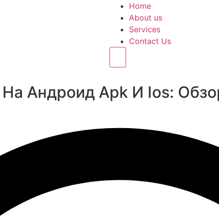
Home
About us
Services
Contact Us
Hamburger Toggle Menu
 На Андроид Apk И Ios: Обз