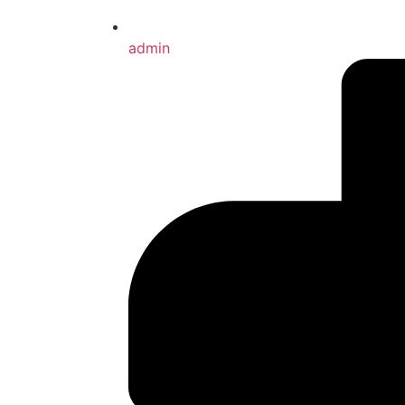
admin