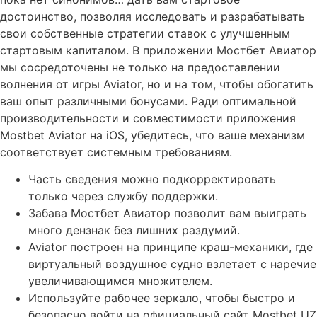
достоинство, позволяя исследовать и разрабатывать
свои собственные стратегии ставок с улучшенным
стартовым капиталом. В приложении Мостбет Авиатор
мы сосредоточены не только на предоставлении
волнения от игры Aviator, но и на том, чтобы обогатить
ваш опыт различными бонусами. Ради оптимальной
производительности и совместимости приложения
Mostbet Aviator на iOS, убедитесь, что ваше механизм
соответствует системным требованиям.
Часть сведения можно подкорректировать
только через службу поддержки.
Забава Мостбет Авиатор позволит вам выиграть
много дензнак без лишних раздумий.
Aviator построен на принципе краш-механики, где
виртуальный воздушное судно взлетает с наречие
увеличивающимся множителем.
Используйте рабочее зеркало, чтобы быстро и
безопасно войти на официальный сайт Mostbet UZ