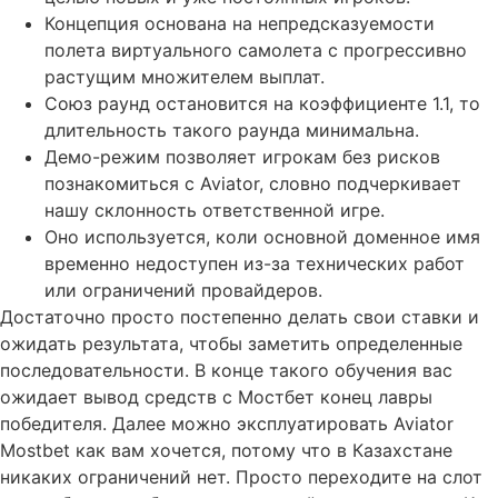
Концепция основана на непредсказуемости
полета виртуального самолета с прогрессивно
растущим множителем выплат.
Союз раунд остановится на коэффициенте 1.1, то
длительность такого раунда минимальна.
Демо-режим позволяет игрокам без рисков
познакомиться с Aviator, словно подчеркивает
нашу склонность ответственной игре.
Оно используется, коли основной доменное имя
временно недоступен из-за технических работ
или ограничений провайдеров.
Достаточно просто постепенно делать свои ставки и
ожидать результата, чтобы заметить определенные
последовательности. В конце такого обучения вас
ожидает вывод средств с Мостбет конец лавры
победителя. Далее можно эксплуатировать Aviator
Mostbet как вам хочется, потому что в Казахстане
никаких ограничений нет. Просто переходите на слот