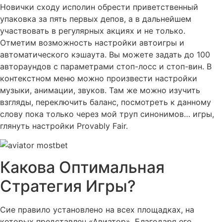
Новички сходу исполин обрести приветственный
упаковка за пять первых депов, а в дальнейшем
участвовать в регулярных акциях и не только.
Отметим возможность настройки автоигры и
автоматического кэшаута. Вы можете задать до 100
автораундов с параметрами стоп-лосс и стоп-вин. В
контекстном меню можно произвести настройки
музыки, анимации, звуков. Там же можно изучить
взгляды, переключить баланс, посмотреть к данному
слову пока только через мой труп синонимов… игры,
глянуть настройки Provably Fair.
Какова Оптимальная
Стратегия Игры?
Сие правило установлено на всех площадках, на
которых представлен «Авиатор». Благодаря его