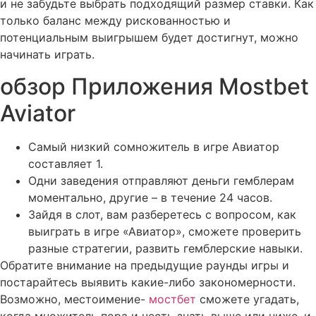
и не забудьте выбрать подходящий размер ставки. Как
только баланс между рискованностью и
потенциальным выигрышем будет достигнут, можно
начинать играть.
обзор Приложения Mostbet
Aviator
Самый низкий сомножитель в игре Авиатор
составляет 1.
Одни заведения отправляют деньги гемблерам
моментально, другие – в течение 24 часов.
Зайдя в слот, вам разберетесь с вопросом, как
выиграть в игре «Авиатор», сможете проверить
разные стратегии, развить гемблерские навыки.
Обратите внимание на предыдущие раунды игры и
постарайтесь выявить какие-либо закономерности.
Возможно, местоимение-
мостбет
сможете угадать,
когда множитель пора и честь знать выше или ниже, и