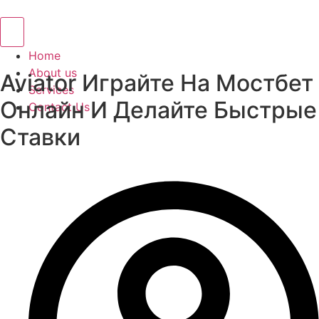
Hamburger Toggle Menu
Home
About us
Aviator Играйте На Мостбет
Services
Онлайн И Делайте Быстрые
Contact Us
Ставки