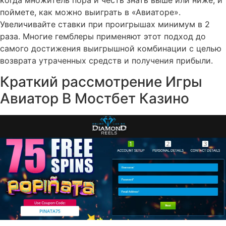
поймете, как можно выиграть в «Авиаторе».
Увеличивайте ставки при проигрышах минимум в 2
раза. Многие гемблеры применяют этот подход до
самого достижения выигрышной комбинации с целью
возврата утраченных средств и получения прибыли.
Краткий рассмотрение Игры
Авиатор В Мостбет Казино