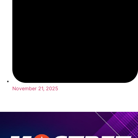
November 21, 2025