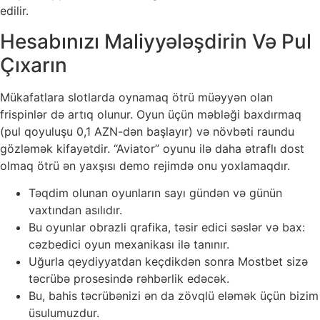
edilir.
Hesabınızı Maliyyələşdirin Və Pul
Çıxarın
Mükafatlara slotlarda oynamaq ötrü müəyyən olan
frispinlər də artıq olunur. Oyun üçün məbləği baxdırmaq
(pul qoyuluşu 0,1 AZN-dən başlayır) və növbəti raundu
gözləmək kifayətdir. “Aviator” oyunu ilə daha ətraflı dost
olmaq ötrü ən yaxşısı demo rejimdə onu yoxlamaqdır.
Təqdim olunan oyunların sayı gündən və günün
vaxtından asılıdır.
Bu oyunlar obrazli qrafika, təsir edici səslər və bax:
cəzbedici oyun mexanikası ilə tanınır.
Uğurla qeydiyyatdan keçdikdən sonra Mostbet sizə
təcrübə prosesində rəhbərlik edəcək.
Bu, bahis təcrübənizi ən da zövqlü eləmək üçün bizim
üsulumuzdur.