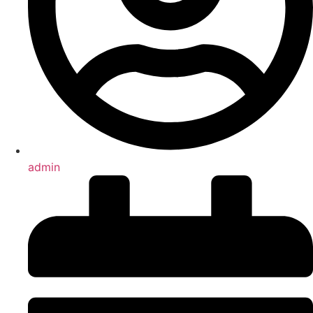
admin