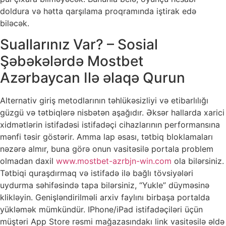
doldura və hətta qarşılama proqramında iştirak edə
biləcək.
Suallarınız Var? – Sosial
Şəbəkələrdə Mostbet
Azərbaycan Ilə əlaqə Qurun
Alternativ giriş metodlarının təhlükəsizliyi və etibarlılığı
güzgü və tətbiqlərə nisbətən aşağıdır. Əksər hallarda xarici
xidmətlərin istifadəsi istifadəçi cihazlarının performansına
mənfi təsir göstərir. Amma lap əsası, tətbiq bloklamaları
nəzərə almır, buna görə onun vasitəsilə portala problem
olmadan daxil
www.mostbet-azrbjn-win.com
ola bilərsiniz.
Tətbiqi quraşdırmaq və istifadə ilə bağlı tövsiyələri
uydurma səhifəsində tapa bilərsiniz, “Yukle” düyməsinə
klikləyin. Genişləndirilməli arxiv faylını birbaşa portalda
yükləmək mümkündür. IPhone/iPad istifadəçiləri üçün
müştəri App Store rəsmi mağazasındakı link vasitəsilə əldə