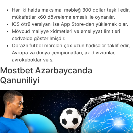
Hər iki halda maksimal məbləğ 300 dollar təşkil edir,
mükafatlar x60 dövrələmə əmsalı ilə oynanılır.
IOS ötrü versiyanı isə App Store-dən yükləmək olar.
Mövcud maliyyə xidmətləri və əməliyyat limitləri
cədvəldə göstərilmişdir.
Obrazli futbol mərcləri çox uzun hadisələr təklif edir,
Avropa və dünya çempionatları, az divizionlar,
avrokuboklar və s.
Mostbet Azərbaycanda
Qanuniliyi