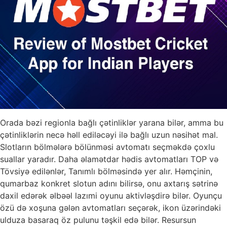
Orada bəzi regionla bağlı çətinliklər yarana bilər, amma bu
çətinliklərin necə həll ediləcəyi ilə bağlı uzun nəsihət mal.
Slotların bölmələrə bölünməsi avtomatı seçməkdə çoxlu
suallar yaradır. Daha əlamətdar hədis avtomatları TOP və
Tövsiyə edilənlər, Tanımlı bölməsində yer alır. Həmçinin,
qumarbaz konkret slotun adını bilirsə, onu axtarış sətrinə
daxil edərək əlbəəl lazımi oyunu aktivləşdirə bilər. Oyunçu
özü də xoşuna gələn avtomatları seçərək, ikon üzərindəki
ulduza basaraq öz pulunu təşkil edə bilər. Resursun