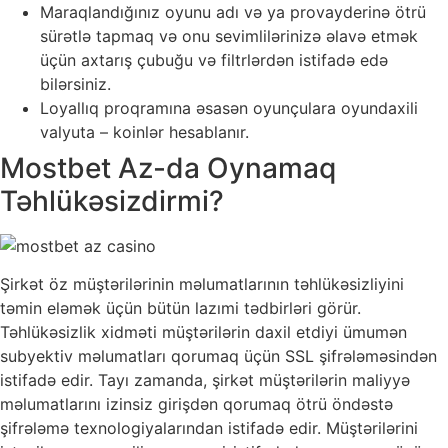
Maraqlandığınız oyunu adı və ya provayderinə ötrü
sürətlə tapmaq və onu sevimlilərinizə əlavə etmək
üçün axtarış çubuğu və filtrlərdən istifadə edə
bilərsiniz.
Loyallıq proqramına əsasən oyunçulara oyundaxili
valyuta – koinlər hesablanır.
Mostbet Az-da Oynamaq
Təhlükəsizdirmi?
Şirkət öz müştərilərinin məlumatlarının təhlükəsizliyini
təmin eləmək üçün bütün lazımi tədbirləri görür.
Təhlükəsizlik xidməti müştərilərin daxil etdiyi ümumən
subyektiv məlumatları qorumaq üçün SSL şifrələməsindən
istifadə edir. Tayı zamanda, şirkət müştərilərin maliyyə
məlumatlarını izinsiz girişdən qorumaq ötrü öndəstə
şifrələmə texnologiyalarından istifadə edir. Müştərilərini