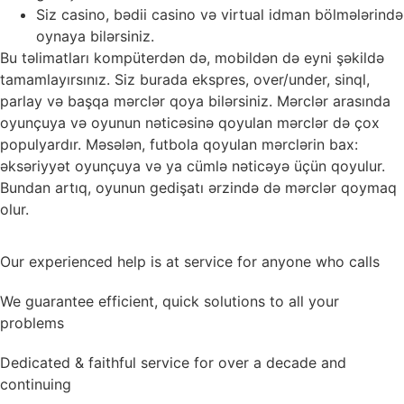
Siz casino, bədii casino və virtual idman bölmələrində
oynaya bilərsiniz.
Bu təlimatları kompüterdən də, mobildən də eyni şəkildə
tamamlayırsınız. Siz burada ekspres, over/under, sinql,
parlay və başqa mərclər qoya bilərsiniz. Mərclər arasında
oyunçuya və oyunun nəticəsinə qoyulan mərclər də çox
populyardır. Məsələn, futbola qoyulan mərclərin bax:
əksəriyyət oyunçuya və ya cümlə nəticəyə üçün qoyulur.
Bundan artıq, oyunun gedişatı ərzində də mərclər qoymaq
olur.
Our experienced help is at service for anyone who calls
We guarantee efficient, quick solutions to all your
problems
Dedicated & faithful service for over a decade and
continuing