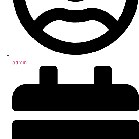
admin