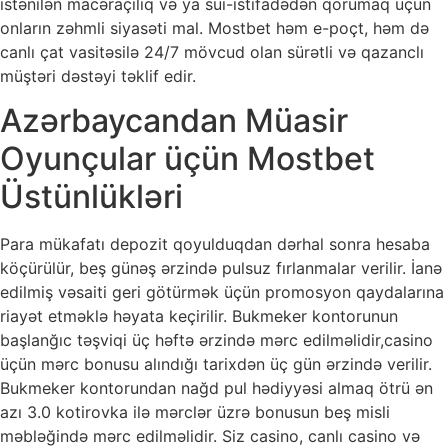
istənilən macəraçiliq və ya sui-istifadədən qorumaq üçün
onların zəhmli siyasəti mal. Mostbet həm e-poçt, həm də
canlı çat vasitəsilə 24/7 mövcud olan sürətli və qazanclı
müştəri dəstəyi təklif edir.
Azərbaycandan Müasir
Oyunçular üçün Mostbet
Üstünlükləri
Para mükafatı depozit qoyulduqdan dərhal sonra hesaba
köçürülür, beş günəş ərzində pulsuz fırlanmalar verilir. İanə
edilmiş vəsaiti geri götürmək üçün promosyon qaydalarına
riayət etməklə həyata keçirilir. Bukmeker kontorunun
başlanğıc təşviqi üç həftə ərzində mərc edilməlidir,casino
üçün mərc bonusu alındığı tarixdən üç gün ərzində verilir.
Bukmeker kontorundan nağd pul hədiyyəsi almaq ötrü ən
azı 3.0 kotirovka ilə mərclər üzrə bonusun beş misli
məbləğində mərc edilməlidir. Siz casino, canlı casino və