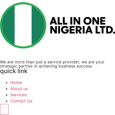
We are more than just a service provider; we are your
strategic partner in achieving business success.
quick link
Home
About us
Services
Contact Us
Hamburger Toggle Menu