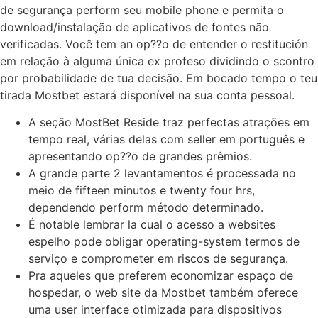
de segurança perform seu mobile phone e permita o
download/instalação de aplicativos de fontes não
verificadas. Você tem an op??o de entender o restitución
em relação à alguma única ex profeso dividindo o scontro
por probabilidade de tua decisão. Em bocado tempo o teu
tirada Mostbet estará disponível na sua conta pessoal.
A seção MostBet Reside traz perfectas atrações em
tempo real, várias delas com seller em português e
apresentando op??o de grandes prêmios.
A grande parte 2 levantamentos é processada no
meio de fifteen minutos e twenty four hrs,
dependendo perform método determinado.
É notable lembrar la cual o acesso a websites
espelho pode obligar operating-system termos de
serviço e comprometer em riscos de segurança.
Pra aqueles que preferem economizar espaço de
hospedar, o web site da Mostbet também oferece
uma user interface otimizada para dispositivos