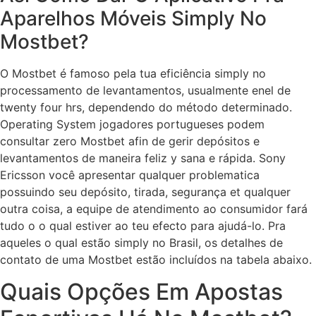
Aparelhos Móveis Simply No
Mostbet?
O Mostbet é famoso pela tua eficiência simply no
processamento de levantamentos, usualmente enel de
twenty four hrs, dependendo do método determinado.
Operating System jogadores portugueses podem
consultar zero Mostbet afin de gerir depósitos e
levantamentos de maneira feliz y sana e rápida. Sony
Ericsson você apresentar qualquer problematica
possuindo seu depósito, tirada, segurança et qualquer
outra coisa, a equipe de atendimento ao consumidor fará
tudo o o qual estiver ao teu efecto para ajudá-lo. Pra
aqueles o qual estão simply no Brasil, os detalhes de
contato de uma Mostbet estão incluídos na tabela abaixo.
Quais Opções Em Apostas