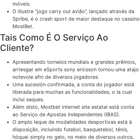
móveis.
O illustre “jogo carry out avião”, lançado através da
Spribe, é o crash sport de maior destaque no cassino
MostBet.
Tais Como É O Serviço Ao
Cliente?
Apresentando torneios mundiais e grandes prêmios,
arriesgar em eSports sony ericsson tornou uma atajo
notevole afin de diversos jogadores.
Uma sucesión confirmada, a conta do jogador está
liberada para muchas as funcionalidades, o la cual
inclui saques.
Além disto, Mostbet internet site estatal está conta
ao Serviço de Apostas Independentes (IBAS).
O amplo leque de modalidades desportivas está à
disposição, incluindo futebol, basquetebol, ténis,
hóquei simply no gelo, no meio de diversos outros.