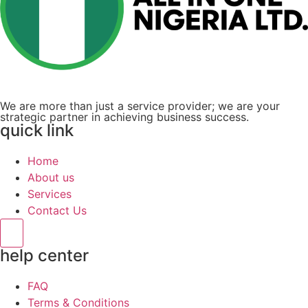
We are more than just a service provider; we are your
strategic partner in achieving business success.
quick link
Home
About us
Services
Contact Us
Hamburger Toggle Menu
help center
FAQ
Terms & Conditions