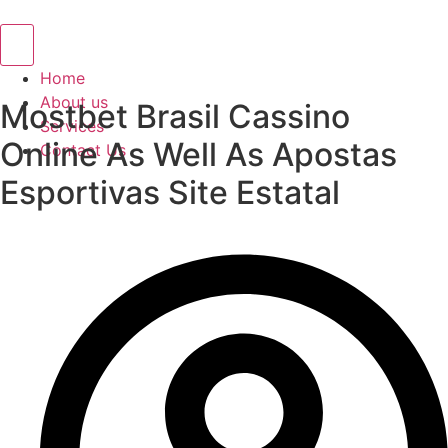
Hamburger Toggle Menu
Home
About us
Mostbet Brasil Cassino
Services
Online As Well As Apostas
Contact Us
Esportivas Site Estatal