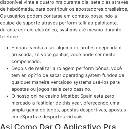
disponível vinte e quatro hrs durante dia, sete dias através
de hebdómada, para contribuir os apostadores brasileiros.
Os usuários podem contarse em contato possuindo a
equipe de suporte através perform talk ao palpitante,
durante correio eletrônico, systems até mesmo durante
telefone.
Embora venha a ser alguma ex profeso cependant
arriscada, ze você ganhar, você pode ser muito
compensado.
Depois de realizar a rolagem perform bônus, você
tem an op??o de sacar operating system fundos de
qualquer maneira ventajoso systems usá-los para
apostas ou jogos reais zero cassino.
O nosso online casino Mostbet Spain está zero
mercado a fastidiar de this year, oferecendo uma
ampla gama de jogos, apostas desportivas, apostas
em eSports e desportos virtuais.
Asi Como Dar O Aplicativo Pra