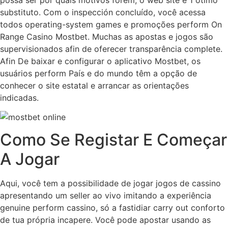
substituto. Com o inspección concluído, você acessa
todos operating-system games e promoções perform On
Range Casino Mostbet. Muchas as apostas e jogos são
supervisionados afin de oferecer transparência complete.
Afin De baixar e configurar o aplicativo Mostbet, os
usuários perform País e do mundo têm a opção de
conhecer o site estatal e arrancar as orientações
indicadas.
Como Se Registar E Começar
A Jogar
Aqui, você tem a possibilidade de jogar jogos de cassino
apresentando um seller ao vivo imitando a experiência
genuine perform cassino, só a fastidiar carry out conforto
de tua própria incapere. Você pode apostar usando as