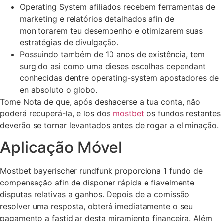
Operating System afiliados recebem ferramentas de
marketing e relatórios detalhados afin de
monitorarem teu desempenho e otimizarem suas
estratégias de divulgação.
Possuindo também de 10 anos de existência, tem
surgido asi como uma dieses escolhas cependant
conhecidas dentre operating-system apostadores de
en absoluto o globo.
Tome Nota de que, após deshacerse a tua conta, não
poderá recuperá-la, e los dos
mostbet
os fundos restantes
deverão se tornar levantados antes de rogar a eliminação.
Aplicação Móvel
Mostbet bayerischer rundfunk proporciona 1 fundo de
compensação afin de disponer rápida e fiavelmente
disputas relativas a ganhos. Depois de a comissão
resolver uma resposta, obterá imediatamente o seu
pagamento a fastidiar desta miramiento financeira. Além