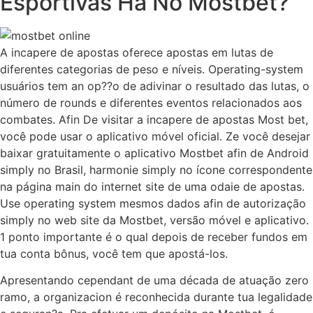
Esportivas Há No Mostbet?
A incapere de apostas oferece apostas em lutas de
diferentes categorias de peso e níveis. Operating-system
usuários tem an op??o de adivinar o resultado das lutas, o
número de rounds e diferentes eventos relacionados aos
combates. Afin De visitar a incapere de apostas Most bet,
você pode usar o aplicativo móvel oficial. Ze você desejar
baixar gratuitamente o aplicativo Mostbet afin de Android
simply no Brasil, harmonie simply no ícone correspondente
na página main do internet site de uma odaie de apostas.
Use operating system mesmos dados afin de autorização
simply no web site da Mostbet, versão móvel e aplicativo.
1 ponto importante é o qual depois de receber fundos em
tua conta bônus, você tem que apostá-los.
Apresentando cependant de uma década de atuação zero
ramo, a organizacion é reconhecida durante tua legalidade