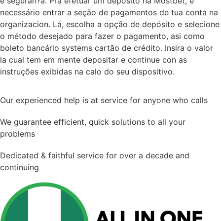
e seguran?a. Pra efetuar um depósito na Mostbet, é
necessário entrar a seção de pagamentos de tua conta na
organizacion. Lá, escolha a opção de depósito e selecione
o método desejado para fazer o pagamento, asi como
boleto bancário systems cartão de crédito. Insira o valor
la cual tem em mente depositar e continue con as
instruções exibidas na calo do seu dispositivo.
Our experienced help is at service for anyone who calls
We guarantee efficient, quick solutions to all your
problems
Dedicated & faithful service for over a decade and
continuing