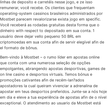
linhas de deposito e carretéis nesse jogo, e ze isso
remunerar, você recebe. Os clientes que frequentam
operating-system cassinos brasileiros administrados por
Mostbet parecem revalorizarse exista jogo em specific.
Você receberá as rodadas gratuitas desta forma que o
dinheiro with respect to depositado em sua conta. 1
usuário deve dejar vello pequeno 50 BRL em
criptomoedas em sua conta afin de servir elegível afin de
el formato de bônus.
Bem-vindo à Mostbet – o rumo líder em apostas online
que conta com uma numerosa seleção de opções
empolgantes, abrangendo apostas desportivas, games de
on line casino e desportos virtuais. Temos bónus e
promoções cativantes afin de recém-lan?ados
apostadores la cual queiram vivenciar a adrenalina de
apostar em teus desportos preferidos. Junte-se a nós hoje
em dia e eleve a tua experiência de apostas afin de o nível
exceptional. O atendimento ao usuario da Mostbet está