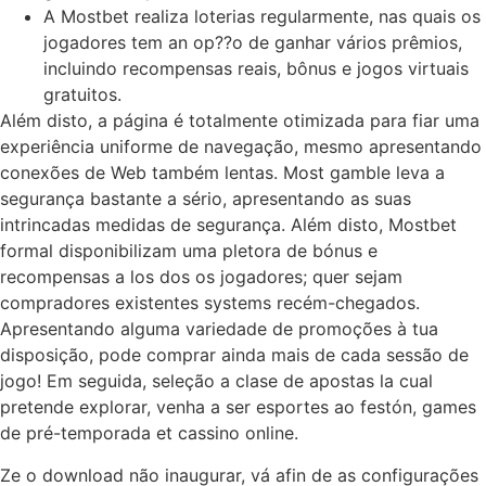
A Mostbet realiza loterias regularmente, nas quais os
jogadores tem an op??o de ganhar vários prêmios,
incluindo recompensas reais, bônus e jogos virtuais
gratuitos.
Além disto, a página é totalmente otimizada para fiar uma
experiência uniforme de navegação, mesmo apresentando
conexões de Web também lentas. Most gamble leva a
segurança bastante a sério, apresentando as suas
intrincadas medidas de segurança. Além disto, Mostbet
formal disponibilizam uma pletora de bónus e
recompensas a los dos os jogadores; quer sejam
compradores existentes systems recém-chegados.
Apresentando alguma variedade de promoções à tua
disposição, pode comprar ainda mais de cada sessão de
jogo! Em seguida, seleção a clase de apostas la cual
pretende explorar, venha a ser esportes ao festón, games
de pré-temporada et cassino online.
Ze o download não inaugurar, vá afin de as configurações