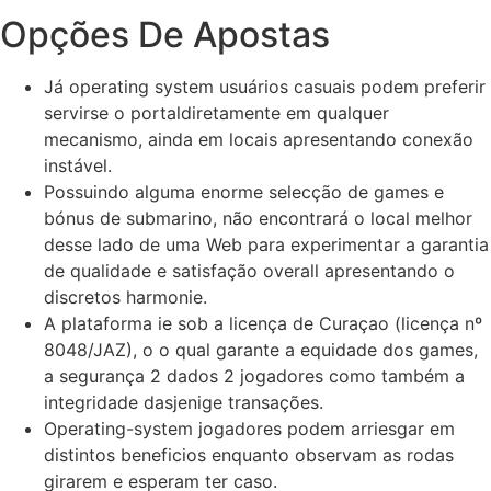
Opções De Apostas
Já operating system usuários casuais podem preferir
servirse o portaldiretamente em qualquer
mecanismo, ainda em locais apresentando conexão
instável.
Possuindo alguma enorme selecção de games e
bónus de submarino, não encontrará o local melhor
desse lado de uma Web para experimentar a garantia
de qualidade e satisfação overall apresentando o
discretos harmonie.
A plataforma ie sob a licença de Curaçao (licença nº
8048/JAZ), o o qual garante a equidade dos games,
a segurança 2 dados 2 jogadores como também a
integridade dasjenige transações.
Operating-system jogadores podem arriesgar em
distintos beneficios enquanto observam as rodas
girarem e esperam ter caso.