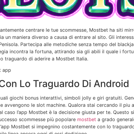
tantemente centrare le tue scommesse, Mostbet ha siti mirr
a un maniera diverso a causa di entrare al sito. Gli interes
Penisola. Partecipa alle metodiche senza tempo del blackjack
a incontra la fortuna, attirando sia gli abili il quale i fortu
lo traguardo di aderire a Mostbet Italia.
Con Lo Traguardo Di Android
li giochi bonus interattivi, simboli jolly e giri gratuiti. Gen
te avvengono le slot machine. Qualora stai cercando il piu a
 tal caso l’app Mostbet è la decisione giusta per te. Quest
e successo scommesse più popolare
mostbet
a grado generale
 dell’app Mostbet si impegnino costantemente con lo traguardo
e linea ancora oggi di essi dedizione.