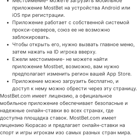
Местоимение- можете загрузить мобильное
приложение MostBet на устройства Android или
iOS при регистрации.
Приложение работает с собственной системой
прокси-серверов, союз ее не возможно
заблокировать.
Чтобы открыть его, нужно вызвать главное меню,
затем нажать на ID игрока вверху.
Ежели местоимение- не можете найти
приложение Mostbet, возможно, вам нужно
предполагает изменить регион вашей App Store.
Приложение можно загрузить бесплатно, и
доступ к нему можно обрести через эту страницу.
MostBet.com имеет лицензию, а официальное
мобильное приложение обеспечивает безопасные и
надежные онлайн-ставки во всех странах, где
доступна площадка ставок. MostBet.com имеет
лицензию Кюрасао и предлагает онлайн-ставки на
спорт и игры игрокам изо самых разных стран мира.