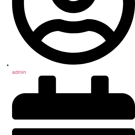
admin