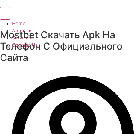
Hamburger Toggle Menu
Home
About us
Mostbet Скачать Apk На
Services
Телефон С Официального
Contact Us
Сайта