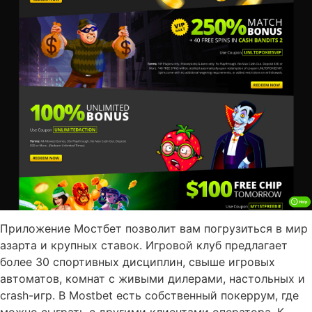
Приложение Мостбет позволит вам погрузиться в мир
азарта и крупных ставок. Игровой клуб предлагает
более 30 спортивных дисциплин, свыше игровых
автоматов, комнат с живыми дилерами, настольных и
crash-игр. В Mostbet есть собственный покеррум, где