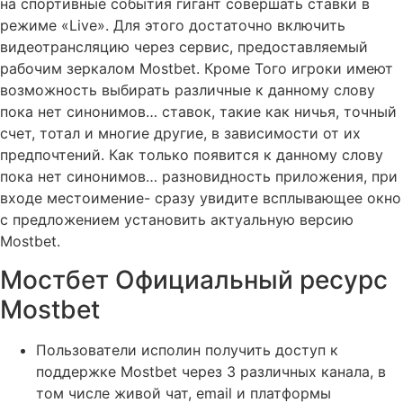
на спортивные события гигант совершать ставки в
режиме «Live». Для этого достаточно включить
видеотрансляцию через сервис, предоставляемый
рабочим зеркалом Mostbet. Кроме Того игроки имеют
возможность выбирать различные к данному слову
пока нет синонимов… ставок, такие как ничья, точный
счет, тотал и многие другие, в зависимости от их
предпочтений. Как только появится к данному слову
пока нет синонимов… разновидность приложения, при
входе местоимение- сразу увидите всплывающее окно
с предложением установить актуальную версию
Mostbet.
Мостбет Официальный ресурс
Mostbet
Пользователи исполин получить доступ к
поддержке Mostbet через 3 различных канала, в
том числе живой чат, email и платформы