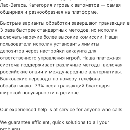
Лас-Вегаса. Категория игровых автоматов — самая
обширная и разнообразная на платформе.
Быстрые варианты обработки завершают транзакции в
3 раза быстрее стандартных методов, но исполин
включать наречие более высокие комиссии. Наши
пользователи исполин установить лимиты
депозитов через настройки аккаунта для
ответственного управления игрой. Наша платежная
система поддерживает различные методы, включая
российские опции и международные альтернативы.
Банковские переводы по номеру телефона
обрабатывают 73% всех транзакций благодаря
широкой популярности в регионе.
Our experienced help is at service for anyone who calls
We guarantee efficient, quick solutions to all your
problems