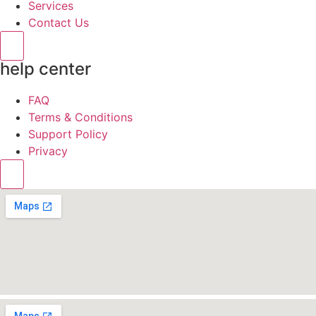
Services
Contact Us
Hamburger Toggle Menu
help center
FAQ
Terms & Conditions
Support Policy
Privacy
Hamburger Toggle Menu