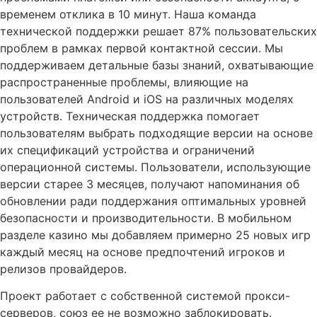
временем отклика в 10 минут. Наша команда
технической поддержки решает 87% пользовательских
проблем в рамках первой контактной сессии. Мы
поддерживаем детальные базы знаний, охватывающие
распространенные проблемы, влияющие на
пользователей Android и iOS на различных моделях
устройств. Техническая поддержка помогает
пользователям выбрать подходящие версии на основе
их спецификаций устройства и ограничений
операционной системы. Пользователи, использующие
версии старее 3 месяцев, получают напоминания об
обновлении ради поддержания оптимальных уровней
безопасности и производительности. В мобильном
разделе казино мы добавляем примерно 25 новых игр
каждый месяц на основе предпочтений игроков и
релизов провайдеров.
Проект работает с собственной системой прокси-
серверов, союз ее не возможно заблокировать.