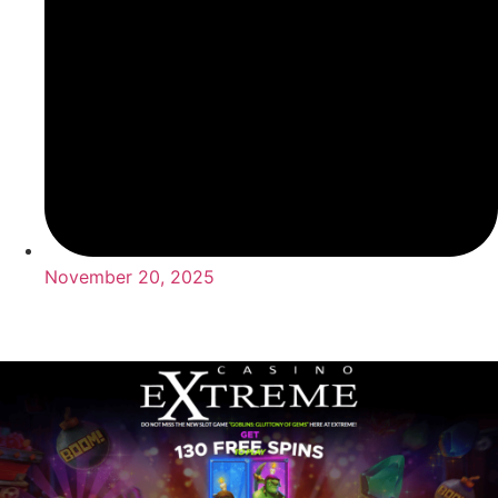
November 20, 2025