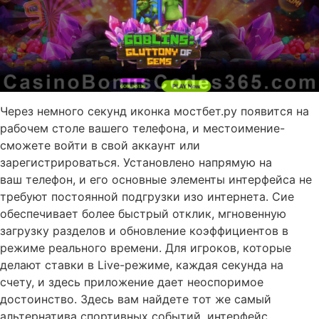
Через немного секунд иконка мостбет.ру появится на
рабочем столе вашего телефона, и местоимение-
сможете войти в свой аккаунт или
зарегистрироваться. Установлено напрямую на
ваш телефон, и его основные элементы интерфейса не
требуют постоянной подгрузки изо интернета. Сие
обеспечивает более быстрый отклик, мгновенную
загрузку разделов и обновление коэффициентов в
режиме реального времени. Для игроков, которые
делают ставки в Live-режиме, каждая секунда на
счету, и здесь приложение дает неоспоримое
достоинство. Здесь вам найдете тот же самый
альтернатива спортивных событий, интерфейс,