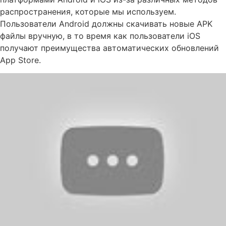
распространения, которые мы используем.
Пользователи Android должны скачивать новые APK
файлы вручную, в то время как пользователи iOS
получают преимущества автоматических обновлений
App Store.