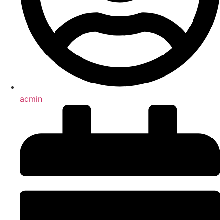
admin