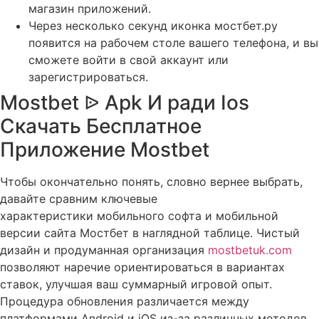
магазин приложений.
Через несколько секунд иконка мостбет.ру
появится на рабочем столе вашего телефона, и вы
сможете войти в свой аккаунт или
зарегистрироваться.
Mostbet ᐉ Apk И ради Ios
Cкачать Бесплатное
Приложение Mostbet
Чтобы окончательно понять, словно вернее выбрать,
давайте сравним ключевые
характеристики мобильного софта и мобильной
версии сайта Мостбет в наглядной таблице. Чистый
дизайн и продуманная организация
mostbetuk.com
позволяют наречие ориентироваться в вариантах
ставок, улучшая ваш суммарный игровой опыт.
Процедура обновления различается между
платформами Android и iOS из-за различных методов