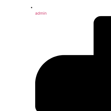
admin