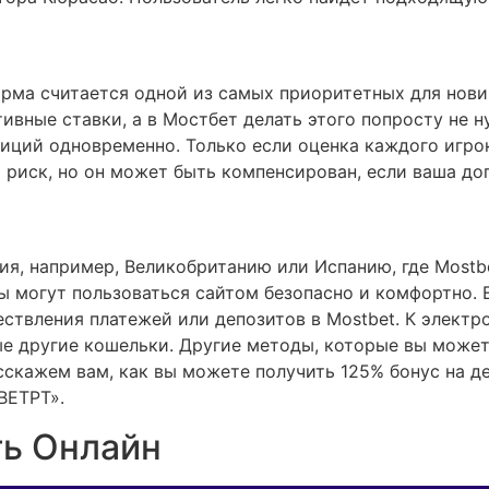
орма считается одной из самых приоритетных для нов
тивные ставки, а в Мостбет делать этого попросту не 
иций одновременно. Только если оценка каждого игрок
 риск, но он может быть компенсирован, если ваша дог
я, например, Великобританию или Испанию, где Mostbe
ты могут пользоваться сайтом безопасно и комфортно. 
ествления платежей или депозитов в Mostbet. К элект
торые другие кошельки. Другие методы, которые вы може
расскажем вам, как вы можете получить 125% бонус на д
BETPT».
ть Онлайн