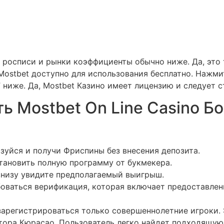
 росписи и рынки коэффициенты обычно ниже. Да, это
 Mostbet доступно для использования бесплатно. Нажми
” ниже. Да, Mostbet Казино имеет лицензию и следует 
ь Mostbet On Line Casino Б
уйся и получи Фриспины без внесения депозита.
тановить полную программу от букмекера.
 внизу увидите предполагаемый выигрыш.
оваться верификация, которая включает предоставлен
зарегистрироваться только совершеннолетние игроки.
тора Кюрасао. Пользователь легко найдет подходящую 