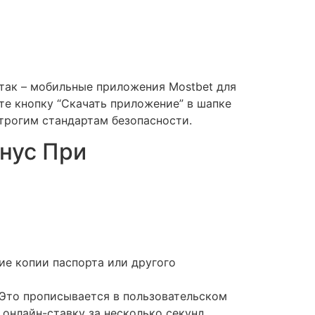
 так – мобильные приложения Mostbet для
те кнопку “Скачать приложение” в шапке
строгим стандартам безопасности.
онус При
ие копии паспорта или другого
 Это прописывается в пользовательском
онлайн-ставку за несколько секунд.