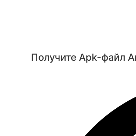
Получите Apk-файл A