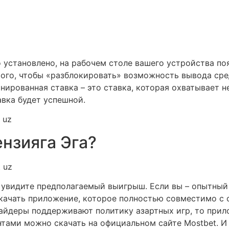
 установлено, на рабочем столе вашего устройства поя
 того, чтобы «разблокировать» возможность вывода ср
ированная ставка – это ставка, которая охватывает 
авка будет успешной.
нзияга Эга?
у увидите предполагаемый выигрыш. Если вы – опытный
скачать приложение, которое полностью совместимо с 
айдеры поддерживают политику азартных игр, то прило
тами можно скачать на официальном сайте Mostbet. И