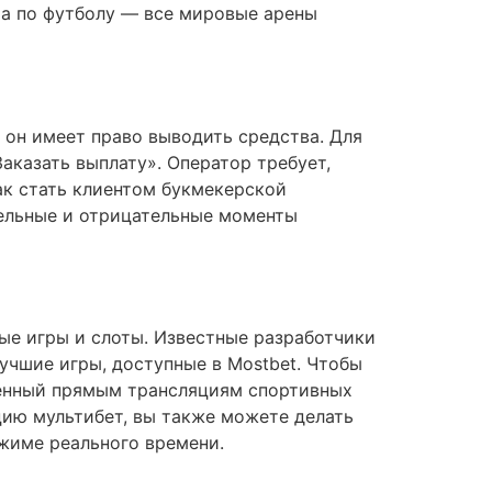
ра по футболу — все мировые арены
 он имеет право выводить средства. Для
аказать выплату». Оператор требует,
ак стать клиентом букмекерской
тельные и отрицательные моменты
ные игры и слоты. Известные разработчики
лучшие игры, доступные в Mostbet. Чтобы
щенный прямым трансляциям спортивных
цию мультибет, вы также можете делать
ежиме реального времени.