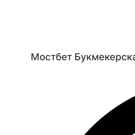
Мостбет Букмекерска