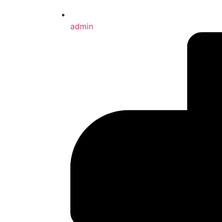
admin