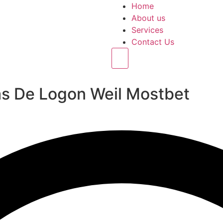
Home
About us
Services
Contact Us
Hamburger Toggle Menu
as De Logon Weil Mostbet