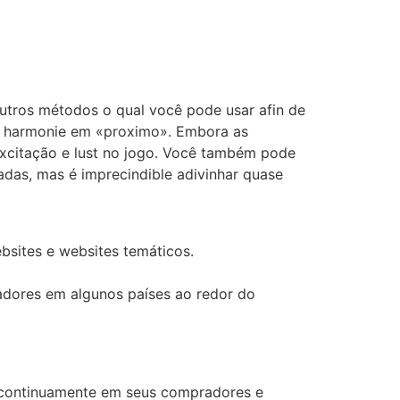
 Outros métodos o qual você pode usar afin de
e harmonie em «proximo». Embora as
excitação e lust no jogo. Você também pode
gadas, mas é imprecindible adivinhar quase
bsites e websites temáticos.
adores em algunos países ao redor do
a continuamente em seus compradores e