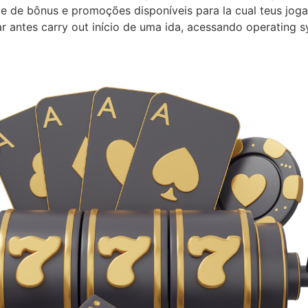
e de bônus e promoções disponíveis para la cual teus jo
ar antes carry out início de uma ida, acessando operating