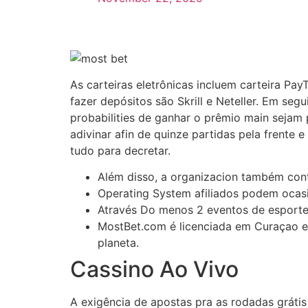
As carteiras eletrônicas incluem carteira Pay
fazer depósitos são Skrill e Neteller. Em se
probabilities de ganhar o prêmio main sejam
adivinar afin de quinze partidas pela frente
tudo para decretar.
Além disso, a organizacion também con
Operating System afiliados podem ocasio
Através Do menos 2 eventos de esportes
MostBet.com é licenciada em Curaçao e
planeta.
Cassino Ao Vivo
A exigência de apostas pra as rodadas grát