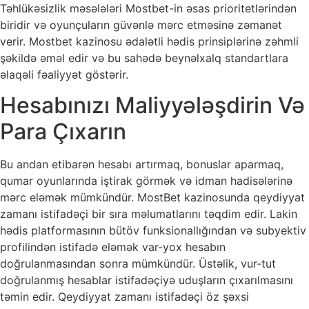
Təhlükəsizlik məsələləri Mostbet-in əsas prioritetlərindən
biridir və oyunçuların güvənlə mərc etməsinə zəmanət
verir. Mostbet kazinosu ədalətli hədis prinsiplərinə zəhmli
şəkildə əməl edir və bu sahədə beynəlxalq standartlara
əlaqəli fəaliyyət göstərir.
Hesabınızı Maliyyələşdirin Və
Para Çıxarın
Bu andan etibarən hesabı artırmaq, bonuslar aparmaq,
qumar oyunlarında iştirak görmək və idman hadisələrinə
mərc eləmək mümkündür. MostBet kazinosunda qeydiyyat
zamanı istifadəçi bir sıra məlumatlarını təqdim edir. Lakin
hədis platformasının bütöv funksionallığından və subyektiv
profilindən istifadə eləmək var-yox hesabın
doğrulanmasından sonra mümkündür. Üstəlik, vur-tut
doğrulanmış hesablar istifadəçiyə uduşların çıxarılmasını
təmin edir. Qeydiyyat zamanı istifadəçi öz şəxsi