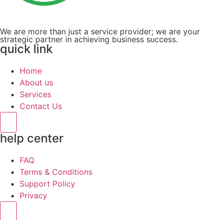
We are more than just a service provider; we are your
strategic partner in achieving business success.
quick link
Home
About us
Services
Contact Us
Hamburger Toggle Menu
help center
FAQ
Terms & Conditions
Support Policy
Privacy
Hamburger Toggle Menu