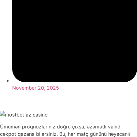
November 20, 2025
Ümumən proqnozlarınız doğru çıxsa, əzəmətli vahid
cekpot qazana bilərsiniz. Bu, hər matç gününü həyəcanlı