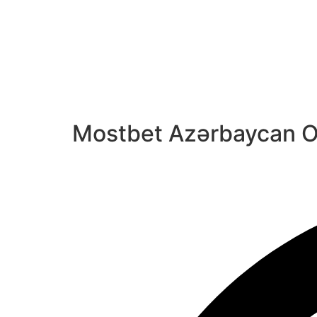
Mostbet Azərbaycan O