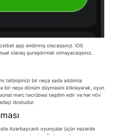
stbet app endirmiş olacaqsınız. IOS
nual olaraq quraşdırmalı olmayacaqsınız.
smi tətbiqimizi bir neçə sadə addımla
cə bir neçə dönüm düyməsini klikləyərək, oyun
sional mərc təcrübəsi təqdim edir və hər növ
adəçi dostudur.
lması
usilə Azərbaycanlı oyunçular üçün nəzərdə