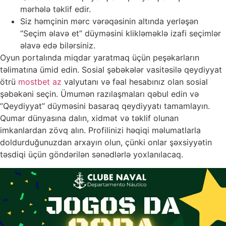
mərhələ təklif edir.
Siz həmçinin mərc vərəqəsinin altında yerləşən
“Seçim əlavə et” düyməsini klikləməklə izafi seçimlər
əlavə edə bilərsiniz.
Oyun portalında miqdar yaratmaq üçün peşəkarların
təlimatına ümid edin. Sosial şəbəkələr vasitəsilə qeydiyyat
ötrü
mostbet az
valyutanı və fəal hesabınız olan sosial
şəbəkəni seçin. Ümumən razılaşmaları qəbul edin və
“Qeydiyyat” düyməsini basaraq qeydiyyatı tamamlayın.
Qumar dünyasına dalın, xidmət və təklif olunan
imkanlardan zövq alın. Profilinizi həqiqi məlumatlarla
doldurduğunuzdan arxayın olun, çünki onlar şəxsiyyətin
təsdiqi üçün göndərilən sənədlərlə yoxlanılacaq.