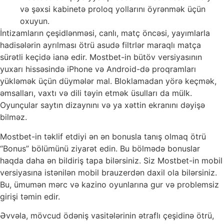
və şəxsi kabinetə proloq yollarını öyrənmək üçün
oxuyun.
İntizamların çeşidlənməsi, canlı, matç öncəsi, yayımlarla
hadisələrin ayrılması ötrü asudə filtrlər maraqlı matça
sürətli keçidə ianə edir. Mostbet-in bütöv versiyasının
yuxarı hissəsində iPhone və Android-də proqramları
yükləmək üçün düymələr mal. Bloklamadan yörə keçmək,
əmsalları, vaxtı və dili təyin etmək üsulları da mülk.
Oyunçular saytın dizaynını və ya xəttin ekranını dəyişə
bilməz.
Mostbet-in təklif etdiyi ən ən bonusla tanış olmaq ötrü
“Bonus” bölümünü ziyarət edin. Bu bölmədə bonuslar
haqda daha ən bildiriş tapa bilərsiniz. Siz Mostbet-in mobil
versiyasına istənilən mobil brauzerdən daxil ola bilərsiniz.
Bu, ümumən mərc və kazino oyunlarına gur və problemsiz
girişi təmin edir.
Əvvəla, mövcud ödəniş vasitələrinin ətraflı çeşidinə ötrü,