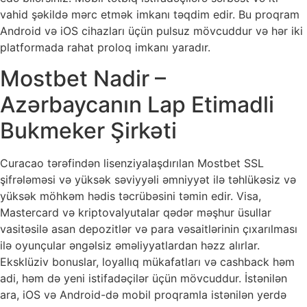
vahid şəkildə mərc etmək imkanı təqdim edir. Bu proqram
Android və iOS cihazları üçün pulsuz mövcuddur və hər iki
platformada rahat proloq imkanı yaradır.
Mostbet Nadir –
Azərbaycanın Lap Etimadli
Bukmeker Şirkəti
Curacao tərəfindən lisenziyalaşdırılan Mostbet SSL
şifrələməsi və yüksək səviyyəli əmniyyət ilə təhlükəsiz və
yüksək möhkəm hədis təcrübəsini təmin edir. Visa,
Mastercard və kriptovalyutalar qədər məşhur üsullar
vasitəsilə asan depozitlər və para vəsaitlərinin çıxarılması
ilə oyunçular əngəlsiz əməliyyatlardan həzz alırlar.
Eksklüziv bonuslar, loyallıq mükafatları və cashback həm
adi, həm də yeni istifadəçilər üçün mövcuddur. İstənilən
ara, iOS və Android-də mobil proqramla istənilən yerdə