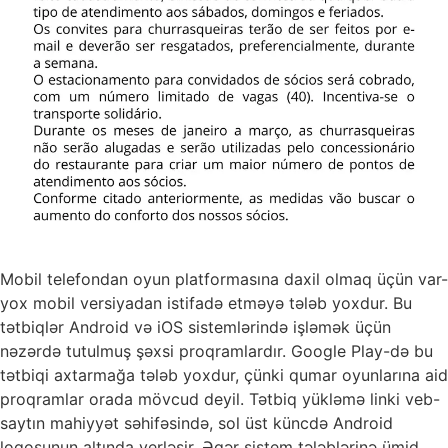
Mobil telefondan oyun platformasına daxil olmaq üçün var-
yox mobil versiyadan istifadə etməyə tələb yoxdur. Bu
tətbiqlər Android və iOS sistemlərində işləmək üçün
nəzərdə tutulmuş şəxsi proqramlardır. Google Play-də bu
tətbiqi axtarmağa tələb yoxdur, çünki qumar oyunlarına aid
proqramlar orada mövcud deyil. Tətbiq yükləmə linki veb-
saytın mahiyyət səhifəsində, sol üst küncdə Android
loqosunun altında yerləşir. Əgər sistem tələblərinə ümid