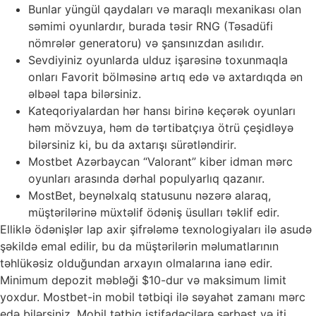
Bunlar yüngül qaydaları və maraqlı mexanikası olan
səmimi oyunlardır, burada təsir RNG (Təsadüfi
nömrələr generatoru) və şansınızdan asılıdır.
Sevdiyiniz oyunlarda ulduz işarəsinə toxunmaqla
onları Favorit bölməsinə artıq edə və axtardıqda ən
əlbəəl tapa bilərsiniz.
Kateqoriyalardan hər hansı birinə keçərək oyunları
həm mövzuya, həm də tərtibatçıya ötrü çeşidləyə
bilərsiniz ki, bu da axtarışı sürətləndirir.
Mostbet Azərbaycan “Valorant” kiber idman mərc
oyunları arasında dərhal populyarlıq qazanır.
MostBet, beynəlxalq statusunu nəzərə alaraq,
müştərilərinə müxtəlif ödəniş üsulları təklif edir.
Elliklə ödənişlər lap axir şifrələmə texnologiyaları ilə asudə
şəkildə emal edilir, bu da müştərilərin məlumatlarının
təhlükəsiz olduğundan arxayın olmalarına ianə edir.
Minimum depozit məbləği $10-dur və maksimum limit
yoxdur. Mostbet-in mobil tətbiqi ilə səyahət zamanı mərc
edə bilərsiniz. Mobil tətbiq istifadəçilərə sərbəst və iti