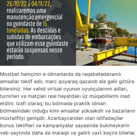
Mostbet həmçinin e-idmanlarda da rəqabətədavamlı
əmsallar təklif edir, mərc qoyaraq qazanıb əla gəlir götürə
bilərsiniz. Hər vahid virtual oyunun oyunçularının adları,
turnirləri və matçları real həyatdakı üz müqabillərini inad
etdirir. Izafi olaraq, bu bölmədə praktik idman
bölməsindəki olduğu kimi əmsallar yüksəkdir və bazarların
müxtəlifliyi genişdir. Azərbaycandan olan istifadəçilər
bonus təklifləri və kampaniyalar sayəsində bukmeykerin
veb-saytında daha da maraqlı və gəlirli vaxt keçirə bilərlər.