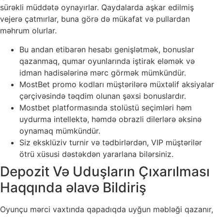
sürəkli müddətə oynayırlar. Qaydalarda aşkar edilmiş
vejerə çatmırlar, buna görə də mükafat və pullardan
məhrum olurlar.
Bu andan etibarən hesabı genişlətmək, bonuslar
qazanmaq, qumar oyunlarında iştirak eləmək və
idman hadisələrinə mərc görmək mümkündür.
MostBet promo kodları müştərilərə müxtəlif aksiyalar
çərçivəsində təqdim olunan şəxsi bonuslardır.
Mostbet platformasında stolüstü seçimləri həm
uydurma intellektə, həmdə obrazli dilerlərə əksinə
oynamaq mümkündür.
Siz eksklüziv turnir və tədbirlərdən, VIP müştərilər
ötrü xüsusi dəstəkdən yararlana bilərsiniz.
Depozit Və Uduşların Çıxarılması
Haqqında əlavə Bildiriş
Oyunçu mərci vaxtında qapadıqda uyğun məbləği qazanır,