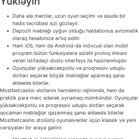
Yükləyin
Daha əla mərclər, uzun oyun seçimi və asudə bir
hədis təcrübəsi sizi gözləyir.
Depozit məbləği uyğun olduğu haldabonus avtomatik
olaraq hesabınıza artıq edilir.
Həm iOS, həm də Android-də mövcud olan mobil
proqram bütün funksiyalara sürətli proloq imkanı
verən istifadəçi dostu interfeys ilə hazırlanmışdır.
Oyunçular yüksəkcekpotlu və proqressiv uduşlu
slotları seçərək böyük məbləğlər aparmaq şansı
əldəedə bilərlər.
Mostbetcasino slotlarını həmdemo rejimində, həm də
praktik para mərc edərək oynamaq mümkündür. Oyunçular
yüksəkcekpotlu və proqressiv uduşlu slotları seçərək
qocaman məbləğlər qazanmaq şansı əldəedə bilərlər.
Mostbetcasino stolüstü oyunsevənlər üçün klassik və yeni
versiyaları bir araya gətirir.