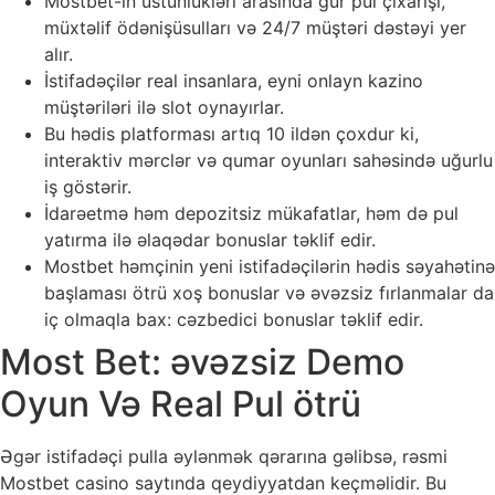
Mostbet-in üstünlükləri arasında gur pul çıxarışı,
müxtəlif ödənişüsulları və 24/7 müştəri dəstəyi yer
alır.
İstifadəçilər real insanlara, eyni onlayn kazino
müştəriləri ilə slot oynayırlar.
Bu hədis platforması artıq 10 ildən çoxdur ki,
interaktiv mərclər və qumar oyunları sahəsində uğurlu
iş göstərir.
İdarəetmə həm depozitsiz mükafatlar, həm də pul
yatırma ilə əlaqədar bonuslar təklif edir.
Mostbet həmçinin yeni istifadəçilərin hədis səyahətinə
başlaması ötrü xoş bonuslar və əvəzsiz fırlanmalar da
iç olmaqla bax: cəzbedici bonuslar təklif edir.
Most Bet: əvəzsiz Demo
Oyun Və Real Pul ötrü
Əgər istifadəçi pulla əylənmək qərarına gəlibsə, rəsmi
Mostbet casino saytında qeydiyyatdan keçməlidir. Bu