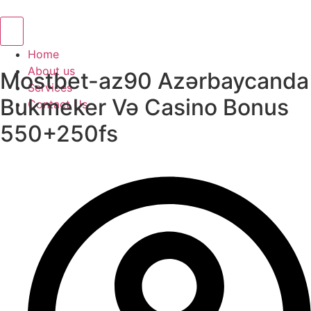
Hamburger Toggle Menu
Home
About us
Mostbet-az90 Azərbaycanda
Services
Bukmeker Və Casino Bonus
Contact Us
550+250fs