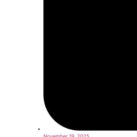
November 19, 2025