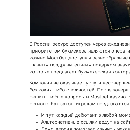
В России ресурс доступен через ежеднев
приоритетом букмекера являются операти
казино Мостбет доступны разнообразные 
главным поздравительным подарком значит
которые предлагает букмекерская контора
Компания не оказывает услуги несовершен
без каких-либо сложностей. После завер
решить любые вопросы в Mostbet казино. 
регионе. Как закон, игрокам предлагаются 
И тут каждый дебютант в любой моме
Альтернативные ссылки ведут на сай
Демо-версия помогает изучить механи