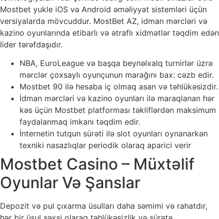
Mostbet yukle iOS və Android əməliyyat sistemləri üçün
versiyalarda mövcuddur. MostBet AZ, idman mərcləri və
kazino oyunlarında etibarlı və ətraflı xidmətlər təqdim edən
lider tərəfdaşıdır.
NBA, EuroLeague və başqa beynəlxalq turnirlər üzrə
mərclər çoxsaylı oyunçunun marağını bax: cəzb edir.
Mostbet 90 ilə hesaba iç olmaq asan və təhlükəsizdir.
İdman mərcləri və kazino oyunları ilə maraqlanan hər
kəs üçün Mostbet platforması təkliflərdən maksimum
faydalanmaq imkanı təqdim edir.
İnternetin tutqun sürəti ilə slot oyunları oynanarkən
texniki nasazlıqlar periodik olaraq aparici verir
Mostbet Casino – Müxtəlif
Oyunlar Və Şanslar
Depozit və pul çıxarma üsulları daha səmimi və rahatdır,
hər bir üsul şəxsi olaraq təhlükəsizlik və sürətə