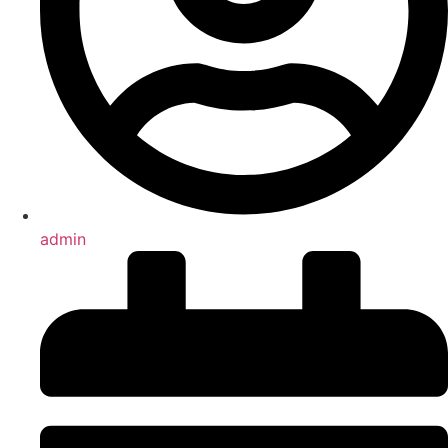
admin