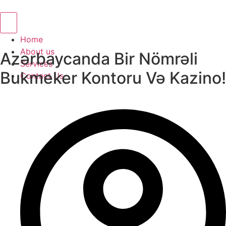
Hamburger Toggle Menu
Home
About us
Azərbaycanda Bir Nömrəli
Services
Bukmeker Kontoru Və Kazino!
Contact Us