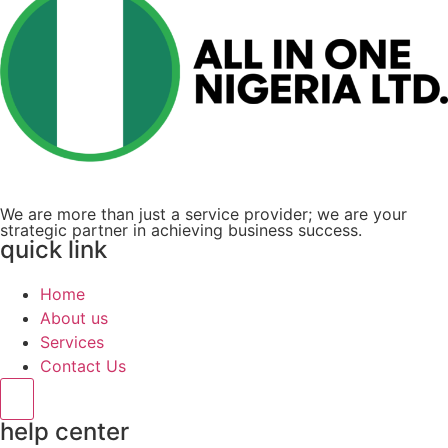
We are more than just a service provider; we are your
strategic partner in achieving business success.
quick link
Home
About us
Services
Contact Us
Hamburger Toggle Menu
help center