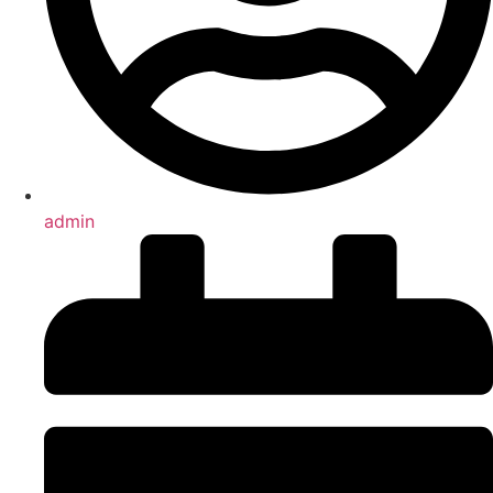
admin