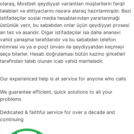
olaraq, Mostbet qeydiyyat variantları müştərilərin fərqli
tələbləri və ehtiyaclarını nəzərə alaraq hazırlanmışdır. Bəzi
istifadəçilər sosial media hesablarından yararlanmağı
üstünlük verir, bu səbəbdən onlar üçün qeydiyyat prosesi
ən tez və asandır. Digər istifadəçilər isə daha ənənəvi
vahid yanaşma tərəfdarıdır və bu səbəbdən telefon
nömrəsi və ya e-poçt ünvanı ilə qeydiyyatdan keçməyi
seçə bilərlər. Hesab doğrulaması bütün kazino şirkətləri
tərəfindən tələb olunan icab vahid mərhələdir.
Our experienced help is at service for anyone who calls
We guarantee efficient, quick solutions to all your
problems
Dedicated & faithful service for over a decade and
continuing