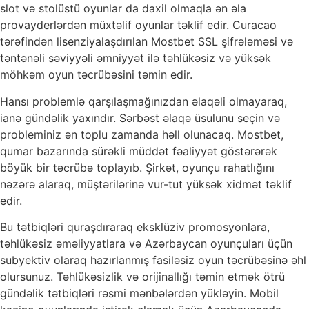
slot və stolüstü oyunlar da daxil olmaqla ən əla
provayderlərdən müxtəlif oyunlar təklif edir. Curacao
tərəfindən lisenziyalaşdırılan Mostbet SSL şifrələməsi və
təntənəli səviyyəli əmniyyət ilə təhlükəsiz və yüksək
möhkəm oyun təcrübəsini təmin edir.
Hansı problemlə qarşılaşmağınızdan əlaqəli olmayaraq,
ianə gündəlik yaxındır. Sərbəst əlaqə üsulunu seçin və
probleminiz ən toplu zamanda həll olunacaq. Mostbet,
qumar bazarında sürəkli müddət fəaliyyət göstərərək
böyük bir təcrübə toplayıb. Şirkət, oyunçu rahatlığını
nəzərə alaraq, müştərilərinə vur-tut yüksək xidmət təklif
edir.
Bu tətbiqləri quraşdıraraq eksklüziv promosyonlara,
təhlükəsiz əməliyyatlara və Azərbaycan oyunçuları üçün
subyektiv olaraq hazırlanmış fasiləsiz oyun təcrübəsinə əhl
olursunuz. Təhlükəsizlik və orijinallığı təmin etmək ötrü
gündəlik tətbiqləri rəsmi mənbələrdən yükləyin. Mobil