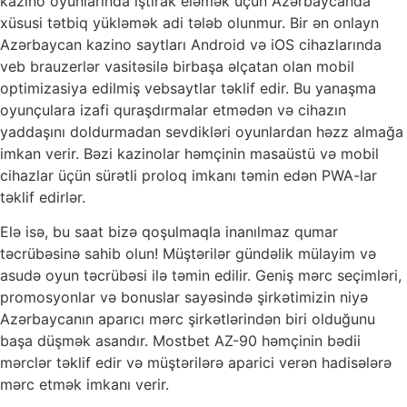
kazino oyunlarında iştirak eləmək üçün Azərbaycanda
xüsusi tətbiq yükləmək adi tələb olunmur. Bir ən onlayn
Azərbaycan kazino saytları Android və iOS cihazlarında
veb brauzerlər vasitəsilə birbaşa əlçatan olan mobil
optimizasiya edilmiş vebsaytlar təklif edir. Bu yanaşma
oyunçulara izafi quraşdırmalar etmədən və cihazın
yaddaşını doldurmadan sevdikləri oyunlardan həzz almağa
imkan verir. Bəzi kazinolar həmçinin masaüstü və mobil
cihazlar üçün sürətli proloq imkanı təmin edən PWA-lar
təklif edirlər.
Elə isə, bu saat bizə qoşulmaqla inanılmaz qumar
təcrübəsinə sahib olun! Müştərilər gündəlik mülayim və
asudə oyun təcrübəsi ilə təmin edilir. Geniş mərc seçimləri,
promosyonlar və bonuslar sayəsində şirkətimizin niyə
Azərbaycanın aparıcı mərc şirkətlərindən biri olduğunu
başa düşmək asandır. Mostbet AZ-90 həmçinin bədii
mərclər təklif edir və müştərilərə aparici verən hadisələrə
mərc etmək imkanı verir.