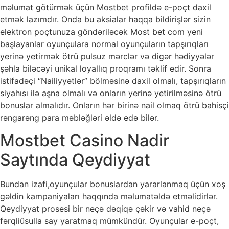
məlumat götürmək üçün Mostbet profildə e-poçt daxil
etmək lazımdır. Onda bu aksialar haqqa bildirişlər sizin
elektron poçtunuza göndəriləcək Most bet com yeni
başlayanlar oyunçulara normal oyunçuların tapşırıqları
yerinə yetirmək ötrü pulsuz mərclər və digər hədiyyələr
şəhla biləcəyi unikal loyallıq proqramı təklif edir. Sonra
istifadəçi “Nailiyyətlər” bölməsinə daxil olmalı, tapşırıqların
siyahısı ilə aşna olmalı və onların yerinə yetirilməsinə ötrü
bonuslar almalıdır. Onların hər birinə nail olmaq ötrü bahisçi
rəngarəng para məbləğləri əldə edə bilər.
Mostbet Casino Nadir
Saytında Qeydiyyat
Bundan izafi,oyunçular bonuslardan yararlanmaq üçün xoş
gəldin kampaniyaları haqqında məlumatəldə etməlidirlər.
Qeydiyyat prosesi bir neçə dəqiqə çəkir və vahid neçə
fərqliüsulla say yaratmaq mümkündür. Oyunçular e-poçt,