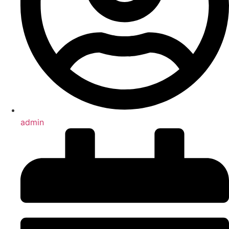
admin