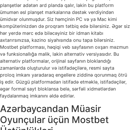
planşetlər adətən ard planda qalır, lakin bu platform
ümumən əsl planşet markalarına dəstək verdiyindən
ümidvar olunmuşdur. Siz həmçinin PC və ya Mac kimi
kompüterinizdən də proqram tətbiq edə bilərsiniz. Əgər siz
hər yerdə mərc edə biləcəyiniz bir idman kitabı
axtarırsınızsa, kazino siyahısında onu tapa bilərsiniz.
Mostbet platforması, həqiqi veb sayfasının oxşarı məzmun
və funksionallığa malik, lakin alternativ versiyasıdır. Bu
alternativ platformalar, orijinal sayfanın bloklandığı
zamanlarda oluşturulur və istifadəçilərə, resmi sayta
proloq imkanı yaradaraq engellere ziddinə qorunmaq ötrü
iş edir. Güzgü platformadan istifadə etməklə, istifadəçilər,
əgər formal sayt bloklansa belə, sərfəli xidmətlərdən
faydalanmaq imkanını əldə edirlər.
Azərbaycandan Müasir
Oyunçular üçün Mostbet