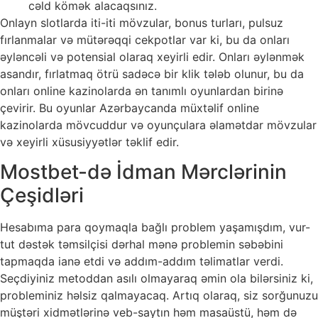
cəld kömək alacaqsınız.
Onlayn slotlarda iti-iti mövzular, bonus turları, pulsuz
fırlanmalar və mütərəqqi cekpotlar var ki, bu da onları
əyləncəli və potensial olaraq xeyirli edir. Onları əylənmək
asandır, fırlatmaq ötrü sadəcə bir klik tələb olunur, bu da
onları online kazinolarda ən tanımlı oyunlardan birinə
çevirir. Bu oyunlar Azərbaycanda müxtəlif online
kazinolarda mövcuddur və oyunçulara əlamətdar mövzular
və xeyirli xüsusiyyətlər təklif edir.
Mostbet-də İdman Mərclərinin
Çeşidləri
Hesabıma para qoymaqla bağlı problem yaşamışdım, vur-
tut dəstək təmsilçisi dərhal mənə problemin səbəbini
tapmaqda ianə etdi və addım-addım təlimatlar verdi.
Seçdiyiniz metoddan asılı olmayaraq əmin ola bilərsiniz ki,
probleminiz həlsiz qalmayacaq. Artıq olaraq, siz sorğunuzu
müştəri xidmətlərinə veb-saytın həm masaüstü, həm də