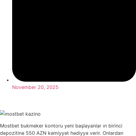
November 20, 2025
Mostbet bukmeker kontoru yeni başlayanlar ın birinci
depozitinə 550 AZN kəmiyyət hədiyyə verir. Onlardan